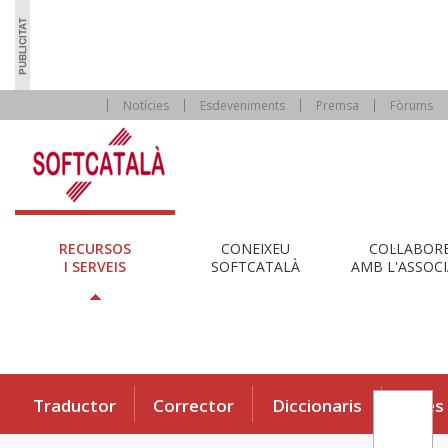
Notícies
Esdeveniments
Premsa
Fòrums
RECURSOS
CONEIXEU
COL·LABOR
I SERVEIS
SOFTCATALÀ
AMB L'ASSOCI
Traductor
Corrector
Diccionaris
Eines