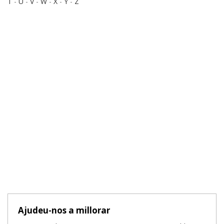
T
-
U
-
V
-
W
-
X
-
Y
-
Z
Ajudeu-nos a millorar