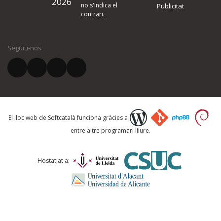
2026
quina és la millora que proposeu o l'error del qual voleu informar-no
no s'indica el
Publicitat
contrari.
El vostre nom *
Seguiu-nos
El vostre correu electrònic *
Què proposeu?
El lloc web de Softcatalà funciona gràcies a
entre altre programari lliure.
Comentari *
Hostatjat a: