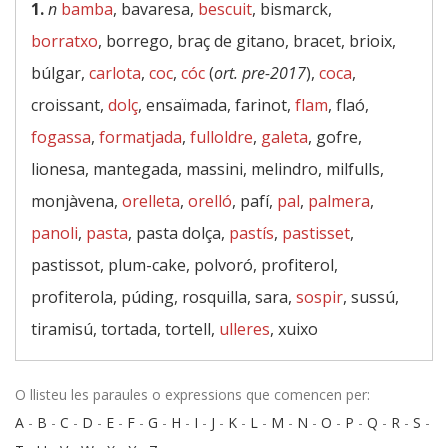
1.
n
bamba
, bavaresa,
bescuit
, bismarck,
borratxo
, borrego, braç de gitano, bracet, brioix,
búlgar,
carlota
,
coc
,
cóc
(
ort. pre-2017
),
coca
,
croissant,
dolç
, ensaïmada, farinot,
flam
, flaó,
fogassa
,
formatjada
,
fulloldre
,
galeta
, gofre,
lionesa, mantegada, massini, melindro, milfulls,
monjàvena,
orelleta
,
orelló
, pafí,
pal
,
palmera
,
panoli
,
pasta
, pasta dolça,
pastís
,
pastisset
,
pastissot, plum-cake, polvoró, profiterol,
profiterola, púding, rosquilla, sara,
sospir
, sussú,
tiramisú, tortada, tortell,
ulleres
, xuixo
O llisteu les paraules o expressions que comencen per:
A
-
B
-
C
-
D
-
E
-
F
-
G
-
H
-
I
-
J
-
K
-
L
-
M
-
N
-
O
-
P
-
Q
-
R
-
S
-