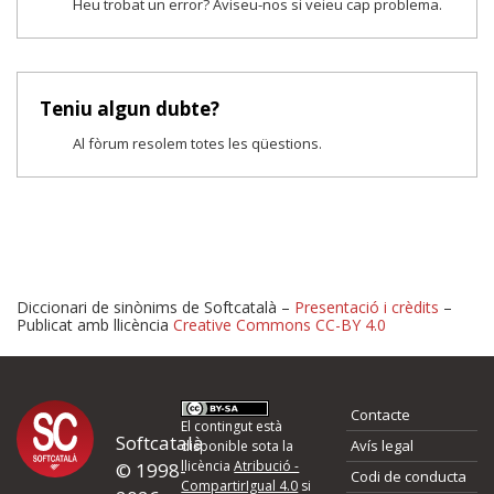
Heu trobat un error? Aviseu-nos si veieu cap problema.
Teniu algun dubte?
Al fòrum resolem totes les qüestions.
Diccionari de sinònims de Softcatalà –
Presentació i crèdits
–
Publicat amb llicència
Creative Commons CC-BY 4.0
Proposeu-nos millores o 
Contacte
d'errors
El contingut està
Softcatalà
Avís legal
disponible sota la
llicència
Atribució -
© 1998-
Codi de conducta
Si heu trobat un error o voleu proposar alguna millora, ompliu els ca
CompartirIgual 4.0
si