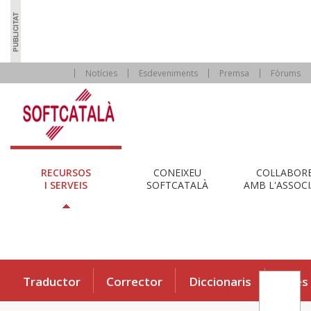
Notícies
Esdeveniments
Premsa
Fòrums
RECURSOS
CONEIXEU
COL·LABOR
I SERVEIS
SOFTCATALÀ
AMB L'ASSOCI
Traductor
Corrector
Diccionaris
Eines