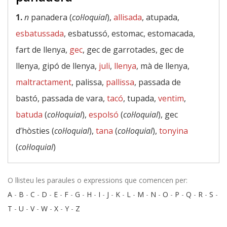
1.
n
panadera (
col·loquial
),
allisada
, atupada,
esbatussada
, esbatussó, estomac, estomacada,
fart de llenya,
gec
, gec de garrotades, gec de
llenya, gipó de llenya,
juli
,
llenya
, mà de llenya,
maltractament
, palissa,
pallissa
, passada de
bastó, passada de vara,
tacó
, tupada,
ventim
,
batuda
(
col·loquial
),
espolsó
(
col·loquial
), gec
d’hòsties (
col·loquial
),
tana
(
col·loquial
),
tonyina
(
col·loquial
)
O llisteu les paraules o expressions que comencen per:
A
-
B
-
C
-
D
-
E
-
F
-
G
-
H
-
I
-
J
-
K
-
L
-
M
-
N
-
O
-
P
-
Q
-
R
-
S
-
T
-
U
-
V
-
W
-
X
-
Y
-
Z