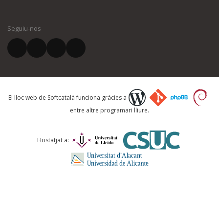
El vostre nom *
Seguiu-nos
El vostre correu electrònic *
Què proposeu?
El lloc web de Softcatalà funciona gràcies a
entre altre programari lliure.
Comentari *
Hostatjat a: