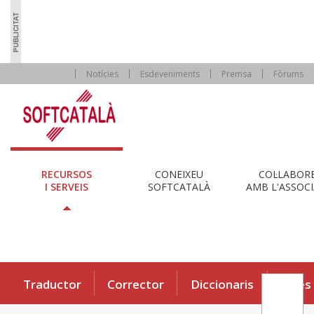
Notícies
Esdeveniments
Premsa
Fòrums
RECURSOS
CONEIXEU
COL·LABOR
I SERVEIS
SOFTCATALÀ
AMB L'ASSOCI
Traductor
Corrector
Diccionaris
Eines