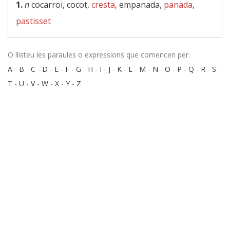
1.
n
cocarroi, cocot,
cresta
, empanada,
panada
,
pastisset
O llisteu les paraules o expressions que comencen per:
A
-
B
-
C
-
D
-
E
-
F
-
G
-
H
-
I
-
J
-
K
-
L
-
M
-
N
-
O
-
P
-
Q
-
R
-
S
-
T
-
U
-
V
-
W
-
X
-
Y
-
Z