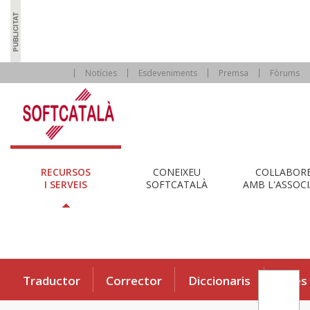
Notícies
Esdeveniments
Premsa
Fòrums
RECURSOS
CONEIXEU
COL·LABOR
I SERVEIS
SOFTCATALÀ
AMB L'ASSOCI
Traductor
Corrector
Diccionaris
Eines