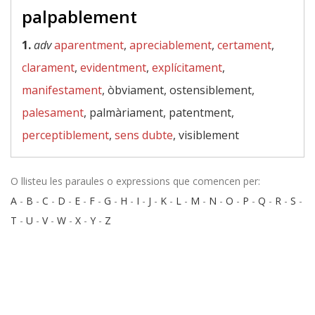
palpablement
1.
adv
aparentment
,
apreciablement
,
certament
,
clarament
,
evidentment
,
explícitament
,
manifestament
, òbviament, ostensiblement,
palesament
, palmàriament, patentment,
perceptiblement
,
sens dubte
, visiblement
O llisteu les paraules o expressions que comencen per:
A
-
B
-
C
-
D
-
E
-
F
-
G
-
H
-
I
-
J
-
K
-
L
-
M
-
N
-
O
-
P
-
Q
-
R
-
S
-
T
-
U
-
V
-
W
-
X
-
Y
-
Z