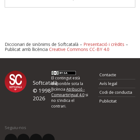
Diccionari de sinònims de Softcatalà –
Presentació i crèdits
–
Publicat amb llicència
Creative Commons CC-BY 4.0
Proposeu-nos millores o 
Contacte
d'errors
El contingut està
Softcatalà
Avís legal
disponible sota la
llicència
Atribució -
© 1998-
Codi de conducta
Si heu trobat un error o voleu proposar alguna millora, ompliu els ca
CompartirIgual 4.0
si
2026
quina és la millora que proposeu o l'error del qual voleu informar-no
no s'indica el
Publicitat
contrari.
El vostre nom *
Seguiu-nos