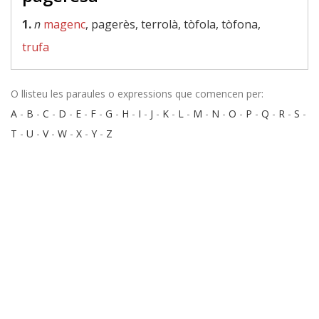
1.
n
magenc
, pagerès, terrolà, tòfola, tòfona,
trufa
O llisteu les paraules o expressions que comencen per:
A
-
B
-
C
-
D
-
E
-
F
-
G
-
H
-
I
-
J
-
K
-
L
-
M
-
N
-
O
-
P
-
Q
-
R
-
S
-
T
-
U
-
V
-
W
-
X
-
Y
-
Z