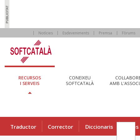
Notícies
Esdeveniments
Premsa
Fòrums
RECURSOS
CONEIXEU
COL·LABOR
I SERVEIS
SOFTCATALÀ
AMB L'ASSOCI
Traductor
Corrector
Diccionaris
Eines