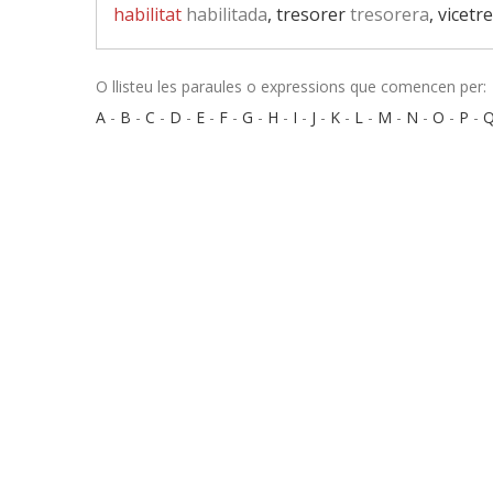
habilitat
habilitada
, tresorer
tresorera
, vicetr
O llisteu les paraules o expressions que comencen per:
A
-
B
-
C
-
D
-
E
-
F
-
G
-
H
-
I
-
J
-
K
-
L
-
M
-
N
-
O
-
P
-