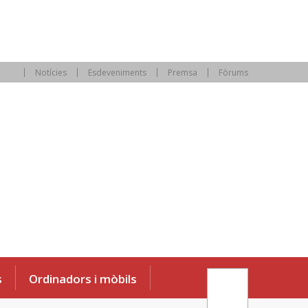
Notícies
Esdeveniments
Premsa
Fòrums
s
Ordinadors i mòbils