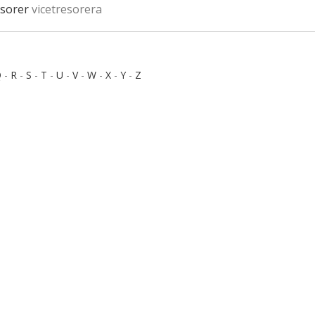
esorer
vicetresorera
Q
-
R
-
S
-
T
-
U
-
V
-
W
-
X
-
Y
-
Z