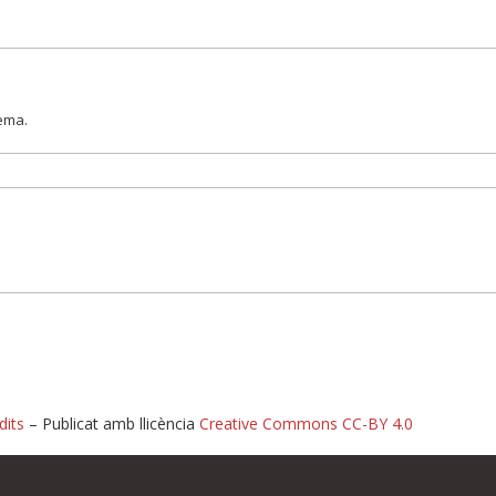
lema.
dits
– Publicat amb llicència
Creative Commons CC-BY 4.0