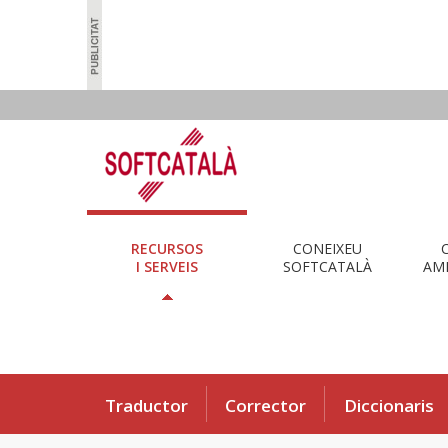
RECURSOS
CONEIXEU
I SERVEIS
SOFTCATALÀ
AMB
Traductor
Corrector
Diccionaris