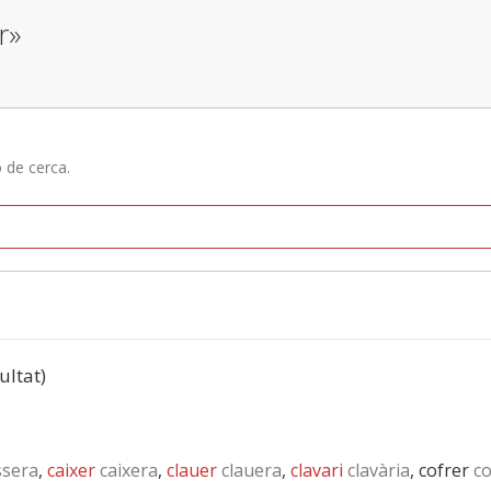
r»
ó de cerca.
ultat)
sera
,
caixer
caixera
,
clauer
clauera
,
clavari
clavària
, cofrer
co