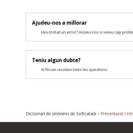
Ajudeu-nos a millorar
Heu trobat un error? Aviseu-nos si veieu cap prob
Teniu algun dubte?
Al fòrum resolem totes les qüestions.
Diccionari de sinònims de Softcatalà –
Presentació i crè