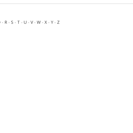
Q
-
R
-
S
-
T
-
U
-
V
-
W
-
X
-
Y
-
Z