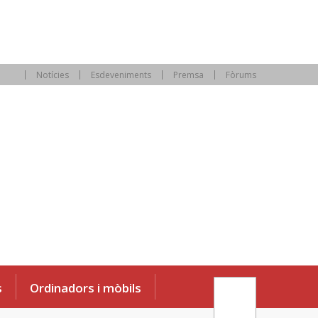
Notícies
Esdeveniments
Premsa
Fòrums
s
Ordinadors i mòbils