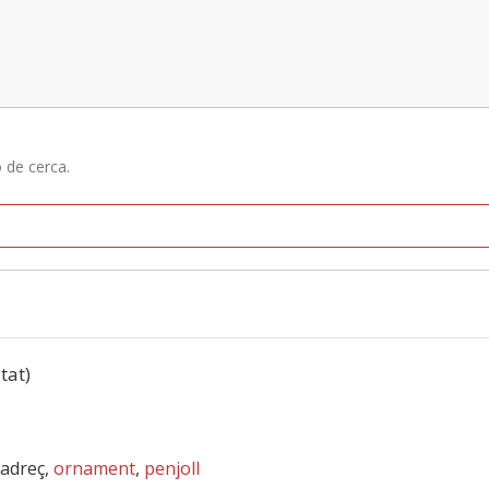
ó de cerca.
tat)
g adreç,
ornament
,
penjoll