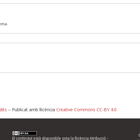
lema.
dits
– Publicat amb llicència
Creative Commons CC-BY 4.0
nformeu d'errors
El contingut està disponible sota la llicència
Atribució -