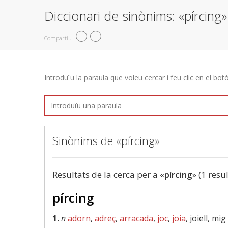
Diccionari de sinònims: «pírcing»
Compartiu
Introduïu la paraula que voleu cercar i feu clic en el bot
Sinònims de «pírcing»
Resultats de la cerca per a «
pírcing
» (1 resul
pírcing
1.
n
adorn
,
adreç
,
arracada
,
joc
,
joia
, joiell, mi