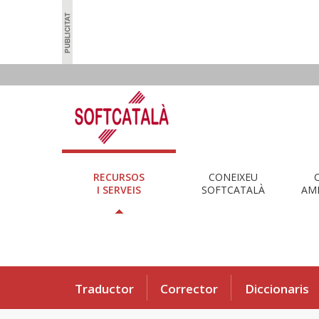
RECURSOS
CONEIXEU
I SERVEIS
SOFTCATALÀ
AMB
Traductor
Corrector
Diccionaris