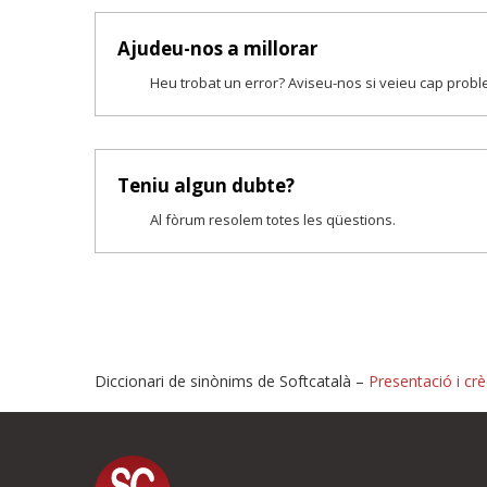
Ajudeu-nos a millorar
Heu trobat un error? Aviseu-nos si veieu cap prob
Teniu algun dubte?
Al fòrum resolem totes les qüestions.
Diccionari de sinònims de Softcatalà –
Presentació i crè
Proposeu-nos millores o i