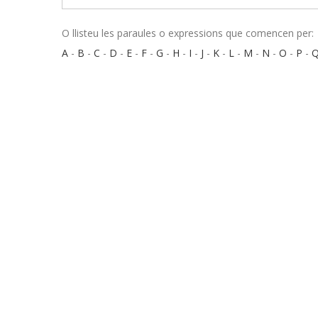
O llisteu les paraules o expressions que comencen per:
A
-
B
-
C
-
D
-
E
-
F
-
G
-
H
-
I
-
J
-
K
-
L
-
M
-
N
-
O
-
P
-