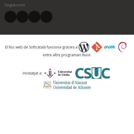
Seguiu-nos
El vostre correu electrònic *
Què proposeu?
El lloc web de Softcatalà funciona gràcies a
entre altre programari lliure.
Comentari *
Hostatjat a: