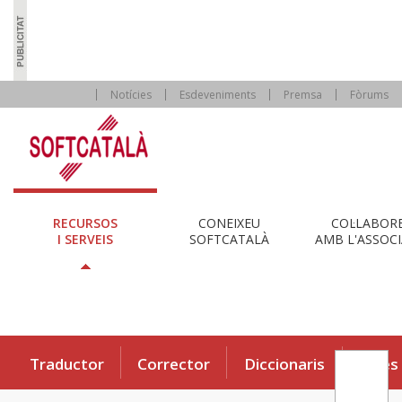
Notícies
Esdeveniments
Premsa
Fòrums
RECURSOS
CONEIXEU
COL·LABOR
I SERVEIS
SOFTCATALÀ
AMB L'ASSOCI
Traductor
Corrector
Diccionaris
Eines