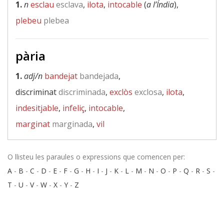
1.
n
esclau
esclava
,
ilota
,
intocable
(
a l’Índia
),
plebeu
plebea
pària
1.
adj/n
bandejat
bandejada
,
discriminat
discriminada
,
exclòs
exclosa
,
ilota
,
indesitjable
,
infeliç
,
intocable
,
marginat
marginada
,
vil
O llisteu les paraules o expressions que comencen per:
A
-
B
-
C
-
D
-
E
-
F
-
G
-
H
-
I
-
J
-
K
-
L
-
M
-
N
-
O
-
P
-
Q
-
R
-
S
-
T
-
U
-
V
-
W
-
X
-
Y
-
Z