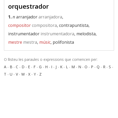
orquestrador
1.
n
arranjador
arranjadora
,
compositor
compositora
, contrapuntista,
instrumentador
instrumentadora
, melodista,
mestre
mestra
,
músic
, polifonista
O llisteu les paraules o expressions que comencen per:
A
-
B
-
C
-
D
-
E
-
F
-
G
-
H
-
I
-
J
-
K
-
L
-
M
-
N
-
O
-
P
-
Q
-
R
-
S
-
T
-
U
-
V
-
W
-
X
-
Y
-
Z