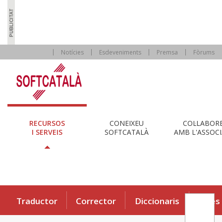
Notícies
Esdeveniments
Premsa
Fòrums
RECURSOS
CONEIXEU
COL·LABOR
I SERVEIS
SOFTCATALÀ
AMB L'ASSOCI
Traductor
Corrector
Diccionaris
Eines