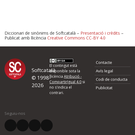
Diccionari de sinònims de Softcatalà –
Presentació i crèdits
–
Publicat amb llicència
Creative Commons CC-BY 4.0
Proposeu-nos millores o 
Contacte
d'errors
El contingut està
Softcatalà
Avís legal
disponible sota la
llicència
Atribució -
© 1998-
Codi de conducta
Si heu trobat un error o voleu proposar alguna millora, ompliu els ca
CompartirIgual 4.0
si
2026
quina és la millora que proposeu o l'error del qual voleu informar-no
no s'indica el
Publicitat
contrari.
El vostre nom *
Seguiu-nos
El vostre correu electrònic *