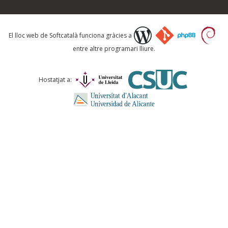
Què proposeu?
El lloc web de Softcatalà funciona gràcies a
entre altre programari lliure.
Comentari *
Hostatjat a:
ENVIA