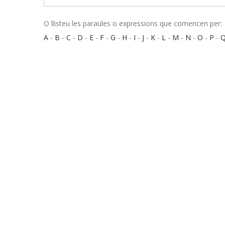
O llisteu les paraules o expressions que comencen per:
A
-
B
-
C
-
D
-
E
-
F
-
G
-
H
-
I
-
J
-
K
-
L
-
M
-
N
-
O
-
P
-