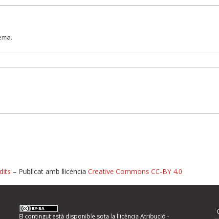
lema.
dits
– Publicat amb llicència
Creative Commons CC-BY 4.0
nformeu d'errors
El contingut està disponible sota la llicència
Atribució -