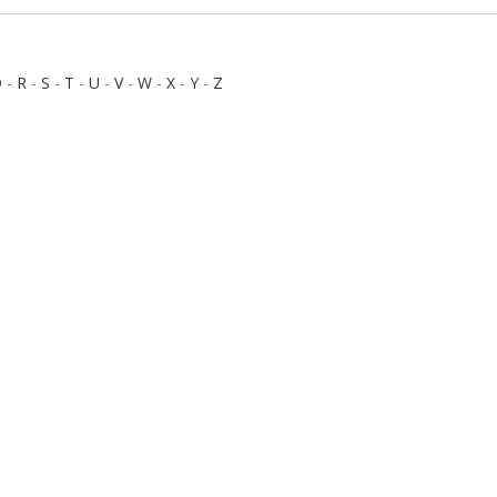
Q
-
R
-
S
-
T
-
U
-
V
-
W
-
X
-
Y
-
Z