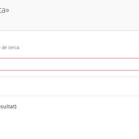
ta»
ó de cerca.
esultat)