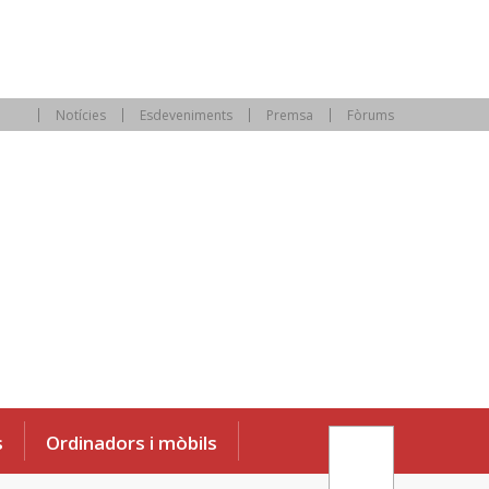
Notícies
Esdeveniments
Premsa
Fòrums
s
Ordinadors i mòbils