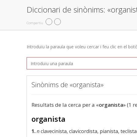
Diccionari de sinònims: «organis
Compartiu
Introduïu la paraula que voleu cercar i feu clic en el bot
Sinònims de «organista»
Resultats de la cerca per a «
organista
» (1 r
organista
1.
n
clavecinista, clavicordista, pianista, teclista