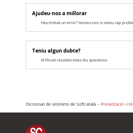
Ajudeu-nos a millorar
Heu trobat un error? Aviseu-nos si veieu cap prob
Teniu algun dubte?
Al fòrum resolem totes les qüestions.
Diccionari de sinònims de Softcatalà –
Presentació i crè
Proposeu-nos millores o i