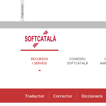
RECURSOS
CONEIXEU
I SERVEIS
SOFTCATALÀ
AMB
Traductor
Corrector
Diccionaris