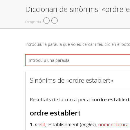
Diccionari de sinònims: «ordre e
Compartiu
Introduïu la paraula que voleu cercar i feu clic en el bot
Sinònims de «ordre establert»
Resultats de la cerca per a «
ordre establert
ordre establert
1.
n
elit
, establishment (
anglès
),
nomenclatura