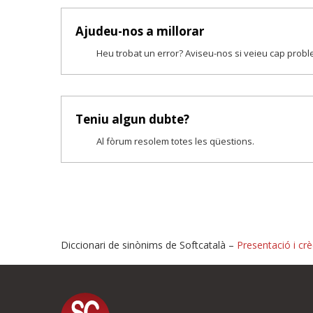
Ajudeu-nos a millorar
Heu trobat un error? Aviseu-nos si veieu cap prob
Teniu algun dubte?
Al fòrum resolem totes les qüestions.
Diccionari de sinònims de Softcatalà –
Presentació i crè
Proposeu-nos millores o i