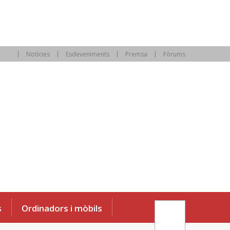
Notícies
Esdeveniments
Premsa
Fòrums
s
Ordinadors i mòbils