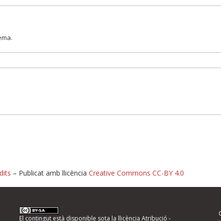
lema.
dits
– Publicat amb llicència
Creative Commons CC-BY 4.0
nformeu d'errors
El contingut està disponible sota la llicència
Atribució -