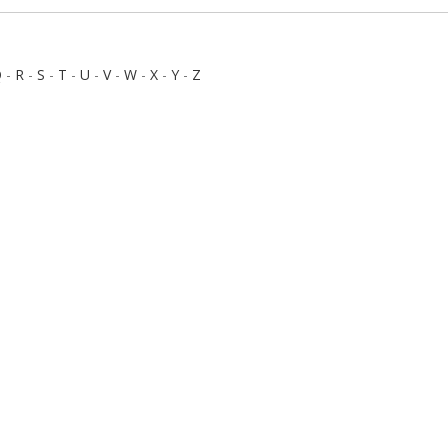
Q
-
R
-
S
-
T
-
U
-
V
-
W
-
X
-
Y
-
Z