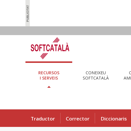
RECURSOS
CONEIXEU
I SERVEIS
SOFTCATALÀ
AMB
Traductor
Corrector
Diccionaris