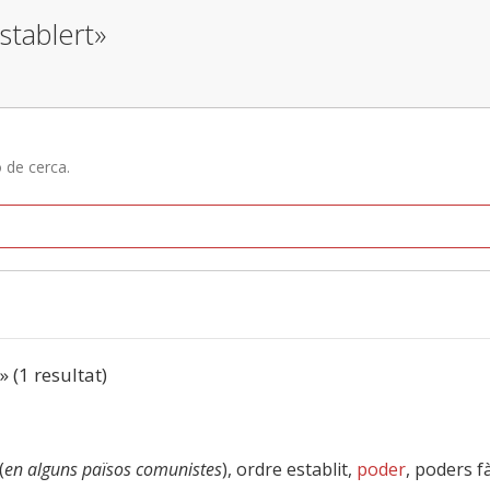
stablert»
ó de cerca.
» (1 resultat)
(
en alguns països comunistes
), ordre establit,
poder
, poders fà