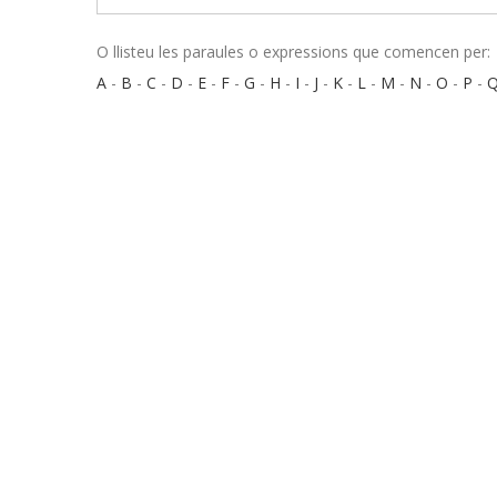
O llisteu les paraules o expressions que comencen per:
A
-
B
-
C
-
D
-
E
-
F
-
G
-
H
-
I
-
J
-
K
-
L
-
M
-
N
-
O
-
P
-