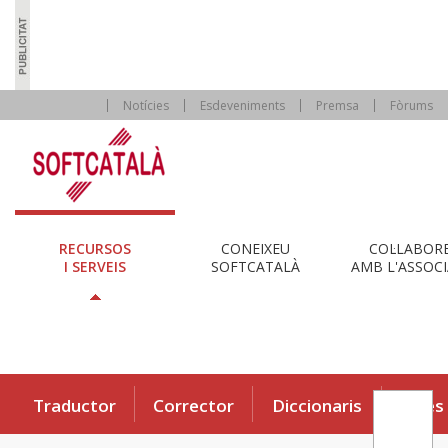
Notícies
Esdeveniments
Premsa
Fòrums
RECURSOS
CONEIXEU
COL·LABOR
I SERVEIS
SOFTCATALÀ
AMB L'ASSOCI
Traductor
Corrector
Diccionaris
Eines