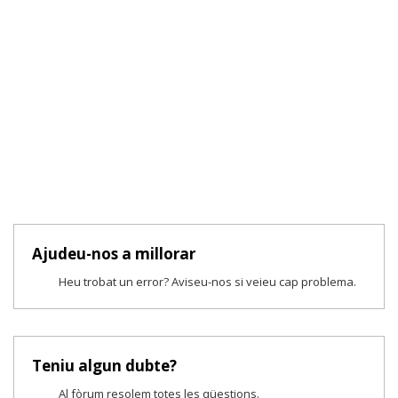
Ajudeu-nos a millorar
Heu trobat un error? Aviseu-nos si veieu cap problema.
Teniu algun dubte?
Al fòrum resolem totes les qüestions.