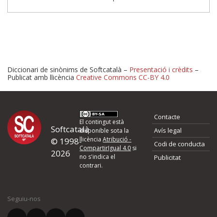
Diccionari de sinònims de Softcatalà –
Presentació i crèdits
–
Publicat amb llicència
Creative Commons CC-BY 4.0
Proposeu-nos millores o 
Contacte
d'errors
El contingut està
Softcatalà
Avís legal
disponible sota la
llicència
Atribució -
© 1998-
Codi de conducta
Si heu trobat un error o voleu proposar alguna millora, ompliu els ca
CompartirIgual 4.0
si
2026
quina és la millora que proposeu o l'error del qual voleu informar-no
no s'indica el
Publicitat
contrari.
El vostre nom *
Seguiu-nos