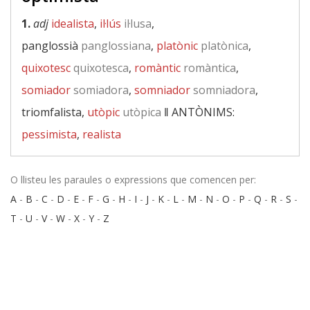
1.
adj
idealista
,
il·lús
il·lusa
,
panglossià
panglossiana
,
platònic
platònica
,
quixotesc
quixotesca
,
romàntic
romàntica
,
somiador
somiadora
,
somniador
somniadora
,
triomfalista,
utòpic
utòpica
‖
ANTÒNIMS:
pessimista
,
realista
O llisteu les paraules o expressions que comencen per:
A
-
B
-
C
-
D
-
E
-
F
-
G
-
H
-
I
-
J
-
K
-
L
-
M
-
N
-
O
-
P
-
Q
-
R
-
S
-
T
-
U
-
V
-
W
-
X
-
Y
-
Z