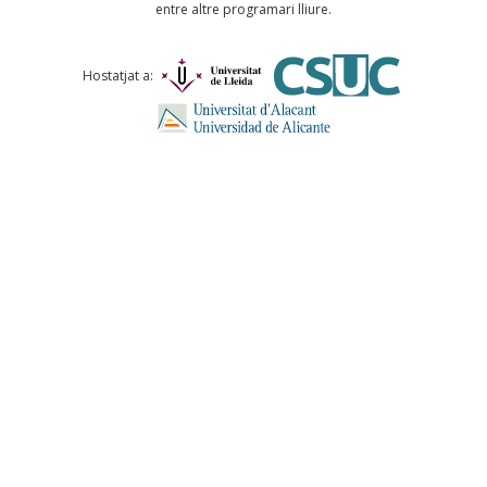
entre altre programari lliure.
Comentari *
Hostatjat a:
ENVIA