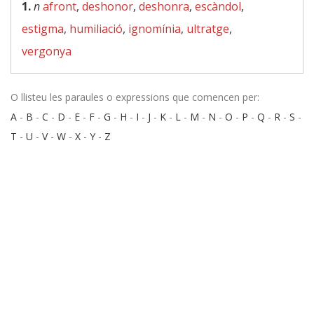
1.
n
afront
,
deshonor
,
deshonra
,
escàndol
,
estigma
,
humiliació
,
ignomínia
,
ultratge
,
vergonya
O llisteu les paraules o expressions que comencen per:
A
-
B
-
C
-
D
-
E
-
F
-
G
-
H
-
I
-
J
-
K
-
L
-
M
-
N
-
O
-
P
-
Q
-
R
-
S
-
T
-
U
-
V
-
W
-
X
-
Y
-
Z