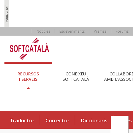
Notícies
Esdeveniments
Premsa
Fòrums
RECURSOS
CONEIXEU
COL·LABOR
I SERVEIS
SOFTCATALÀ
AMB L'ASSOCI
Traductor
Corrector
Diccionaris
Eines