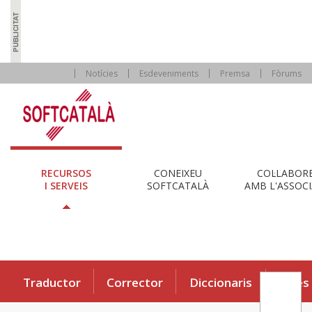
Notícies
Esdeveniments
Premsa
Fòrums
RECURSOS
CONEIXEU
COL·LABOR
I SERVEIS
SOFTCATALÀ
AMB L'ASSOCI
Traductor
Corrector
Diccionaris
Eines