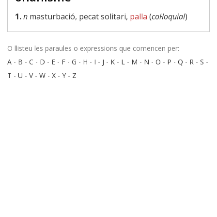
1.
n
masturbació, pecat solitari,
palla
(
col·loquial
)
O llisteu les paraules o expressions que comencen per:
A
-
B
-
C
-
D
-
E
-
F
-
G
-
H
-
I
-
J
-
K
-
L
-
M
-
N
-
O
-
P
-
Q
-
R
-
S
-
T
-
U
-
V
-
W
-
X
-
Y
-
Z