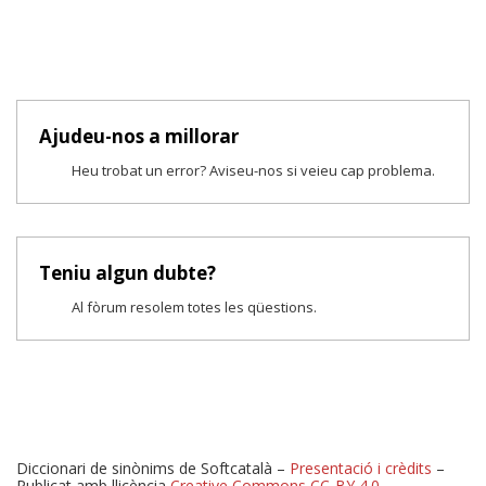
Ajudeu-nos a millorar
Heu trobat un error? Aviseu-nos si veieu cap problema.
Teniu algun dubte?
Al fòrum resolem totes les qüestions.
Diccionari de sinònims de Softcatalà –
Presentació i crèdits
–
Publicat amb llicència
Creative Commons CC-BY 4.0