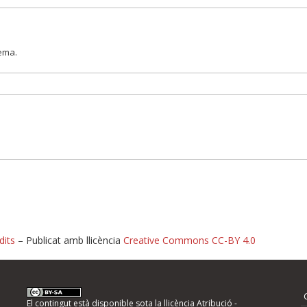
lema.
dits
– Publicat amb llicència
Creative Commons CC-BY 4.0
nformeu d'errors
El contingut està disponible sota la llicència
Atribució -