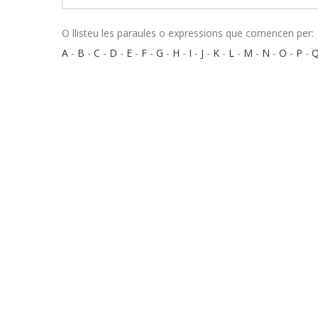
O llisteu les paraules o expressions que comencen per:
A
-
B
-
C
-
D
-
E
-
F
-
G
-
H
-
I
-
J
-
K
-
L
-
M
-
N
-
O
-
P
-