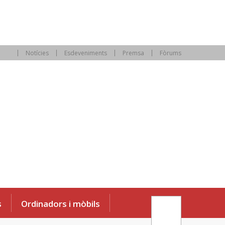
Notícies
Esdeveniments
Premsa
Fòrums
s
Ordinadors i mòbils