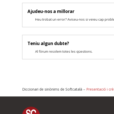
Ajudeu-nos a millorar
Heu trobat un error? Aviseu-nos si veieu cap prob
Teniu algun dubte?
Al fòrum resolem totes les qüestions.
Diccionari de sinònims de Softcatalà –
Presentació i crè
Proposeu-nos millores o i