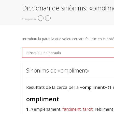
Diccionari de sinònims: «omplim
Compartiu
Introduïu la paraula que voleu cercar i feu clic en el bot
Sinònims de «ompliment»
Resultats de la cerca per a «
ompliment
» (1 
ompliment
1.
n
emplenament,
farciment
,
farcit
, rebliment