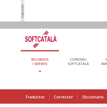
RECURSOS
CONEIXEU
I SERVEIS
SOFTCATALÀ
AMB
Traductor
Corrector
Diccionaris