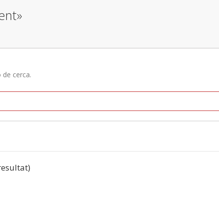
ent»
ó de cerca.
resultat)