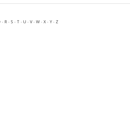
Q
-
R
-
S
-
T
-
U
-
V
-
W
-
X
-
Y
-
Z