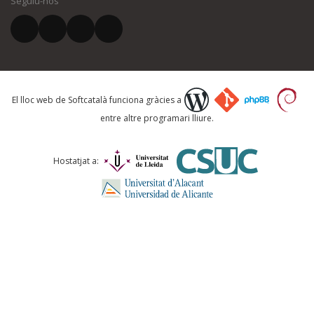
Seguiu-nos
El vostre correu electrònic *
Què proposeu?
El lloc web de Softcatalà funciona gràcies a
entre altre programari lliure.
Comentari *
Hostatjat a: