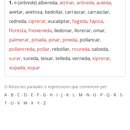
1.
n
(
arbreda
) albereda,
alzinar
,
arbreda
,
auleda
,
avetar, avetosa, bedollar, carrascar, carrasclar,
cedreda,
ciprerar
, eucaliptar,
fageda
,
fajosa
,
floresta
,
freixeneda
, lledonar, llorerar, omar,
palmerar
,
pinada
,
pinar
,
pineda
, pollancar,
pollancreda
,
pollar
, rebollar,
roureda
, salzeda,
surar
, sureda, teixar, telleda, verneda,
xiprerar
,
xopada
,
xopar
O llisteu les paraules o expressions que comencen per:
A
-
B
-
C
-
D
-
E
-
F
-
G
-
H
-
I
-
J
-
K
-
L
-
M
-
N
-
O
-
P
-
Q
-
R
-
S
-
T
-
U
-
V
-
W
-
X
-
Y
-
Z