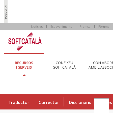
Notícies
Esdeveniments
Premsa
Fòrums
RECURSOS
CONEIXEU
COL·LABOR
I SERVEIS
SOFTCATALÀ
AMB L'ASSOCI
Traductor
Corrector
Diccionaris
Eines