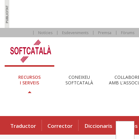
Notícies
Esdeveniments
Premsa
Fòrums
RECURSOS
CONEIXEU
COL·LABOR
I SERVEIS
SOFTCATALÀ
AMB L'ASSOCI
Traductor
Corrector
Diccionaris
Eines