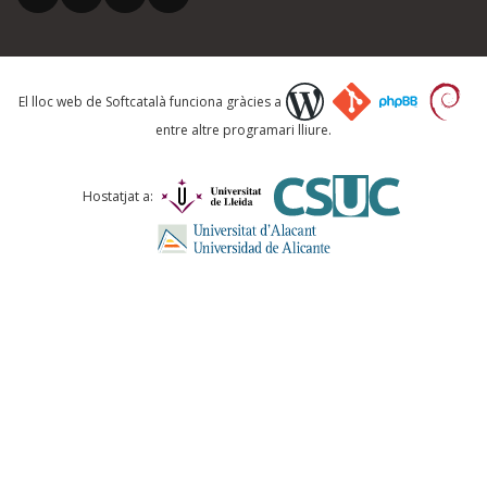
Què proposeu?
El lloc web de Softcatalà funciona gràcies a
entre altre programari lliure.
Comentari *
Hostatjat a:
ENVIA