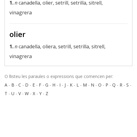
1.
n
canadella, olier, setrill, setrilla, sitrell,
vinagrera
olier
1.
n
canadella, oliera, setrill, setrilla, sitrell,
vinagrera
O llisteu les paraules o expressions que comencen per:
A
-
B
-
C
-
D
-
E
-
F
-
G
-
H
-
I
-
J
-
K
-
L
-
M
-
N
-
O
-
P
-
Q
-
R
-
S
-
T
-
U
-
V
-
W
-
X
-
Y
-
Z