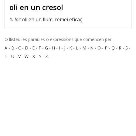
oli en un cresol
1.
loc
oli en un llum, remei eficaç
O llisteu les paraules o expressions que comencen per:
A
-
B
-
C
-
D
-
E
-
F
-
G
-
H
-
I
-
J
-
K
-
L
-
M
-
N
-
O
-
P
-
Q
-
R
-
S
-
T
-
U
-
V
-
W
-
X
-
Y
-
Z