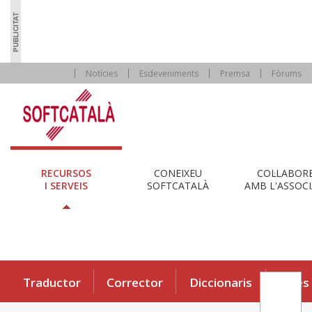
Notícies
Esdeveniments
Premsa
Fòrums
RECURSOS
CONEIXEU
COL·LABOR
I SERVEIS
SOFTCATALÀ
AMB L'ASSOCI
Traductor
Corrector
Diccionaris
Eines