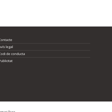
Contacte
Avís legal
Codi de conducta
Publicitat
mari lliure.