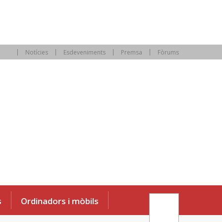
Notícies
Esdeveniments
Premsa
Fòrums
s
Ordinadors i mòbils