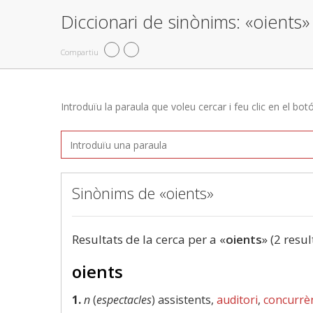
Diccionari de sinònims: «oients»
Compartiu
Introduïu la paraula que voleu cercar i feu clic en el bot
Sinònims de «oients»
Resultats de la cerca per a «
oients
» (2 resul
oients
1.
n
(
espectacles
) assistents,
auditori
,
concurrè