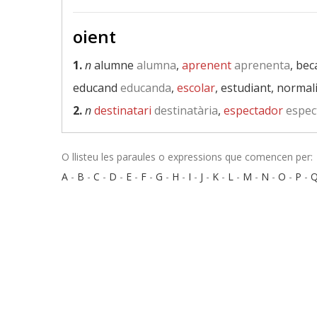
oient
1.
n
alumne
alumna
,
aprenent
aprenenta
, bec
educand
educanda
,
escolar
, estudiant, normal
2.
n
destinatari
destinatària
,
espectador
espec
O llisteu les paraules o expressions que comencen per:
A
-
B
-
C
-
D
-
E
-
F
-
G
-
H
-
I
-
J
-
K
-
L
-
M
-
N
-
O
-
P
-