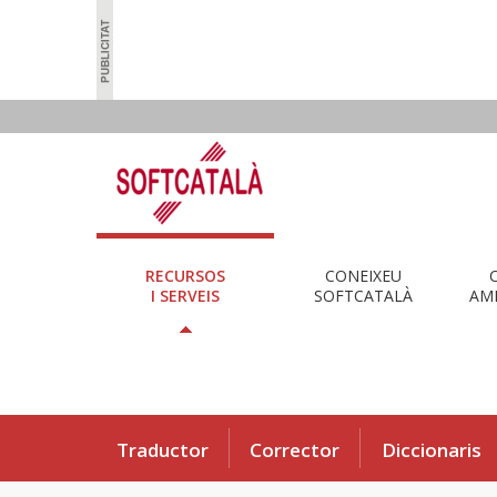
RECURSOS
CONEIXEU
I SERVEIS
SOFTCATALÀ
AMB
Traductor
Corrector
Diccionaris