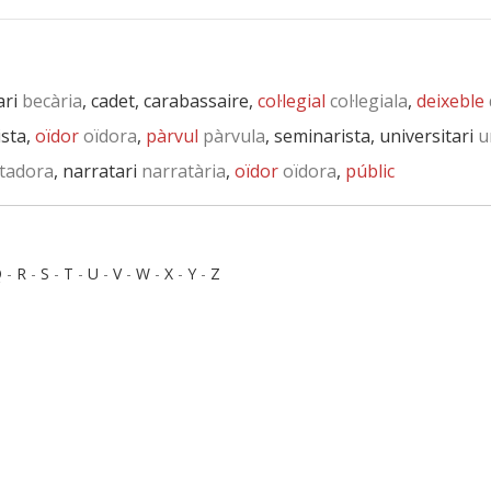
ari
becària
, cadet, carabassaire,
col·legial
col·legiala
,
deixeble
ista,
oïdor
oïdora
,
pàrvul
pàrvula
, seminarista, universitari
un
tadora
, narratari
narratària
,
oïdor
oïdora
,
públic
Q
-
R
-
S
-
T
-
U
-
V
-
W
-
X
-
Y
-
Z