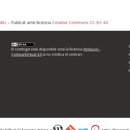
dits
– Publicat amb llicència
Creative Commons CC-BY 4.0
nformeu d'errors
El contingut està disponible sota la llicència
Atribució -
CompartirIgual 4.0
si no s'indica el contrari.
mps següents i descriviu quina és la millora que
 de Softcatalà funciona gràcies a
entre altre progra