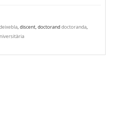
deixebla
, discent, doctorand
doctoranda
,
iversitària