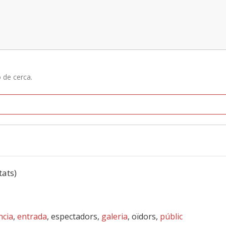
ó de cerca.
tats)
ncia
,
entrada
, espectadors,
galeria
, oïdors,
públic