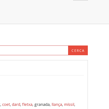
CERCA
r,
coet
,
dard
,
fletxa
, granada,
llança
,
míssil
,