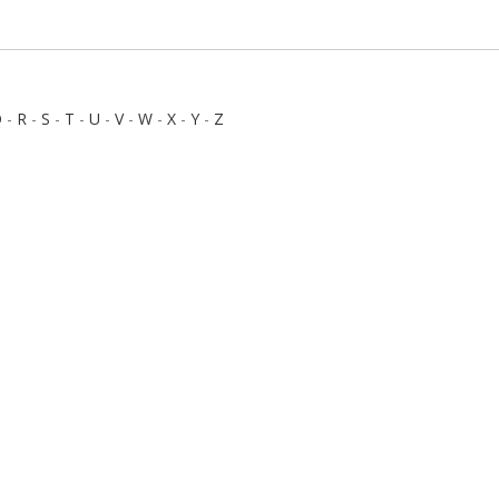
Q
-
R
-
S
-
T
-
U
-
V
-
W
-
X
-
Y
-
Z