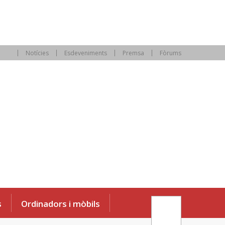
Notícies
Esdeveniments
Premsa
Fòrums
s
Ordinadors i mòbils