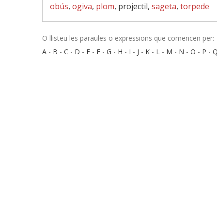
obús
,
ogiva
,
plom
, projectil,
sageta
,
torpede
O llisteu les paraules o expressions que comencen per:
A
-
B
-
C
-
D
-
E
-
F
-
G
-
H
-
I
-
J
-
K
-
L
-
M
-
N
-
O
-
P
-