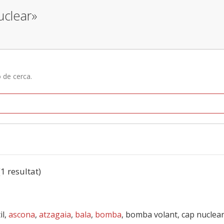
uclear»
ó de cerca.
(1 resultat)
il,
ascona
,
atzagaia
,
bala
,
bomba
, bomba volant, cap nuclea