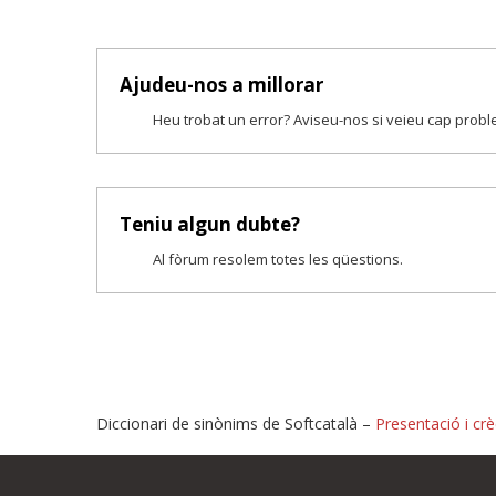
Ajudeu-nos a millorar
Heu trobat un error? Aviseu-nos si veieu cap prob
Teniu algun dubte?
Al fòrum resolem totes les qüestions.
Diccionari de sinònims de Softcatalà –
Presentació i crè