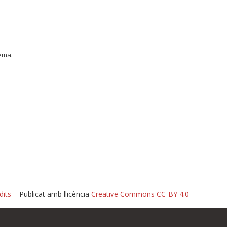
lema.
dits
– Publicat amb llicència
Creative Commons CC-BY 4.0