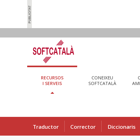
RECURSOS
CONEIXEU
I SERVEIS
SOFTCATALÀ
AMB
Traductor
Corrector
Diccionaris