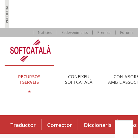
Notícies
Esdeveniments
Premsa
Fòrums
RECURSOS
CONEIXEU
COL·LABOR
I SERVEIS
SOFTCATALÀ
AMB L'ASSOCI
Traductor
Corrector
Diccionaris
Eines