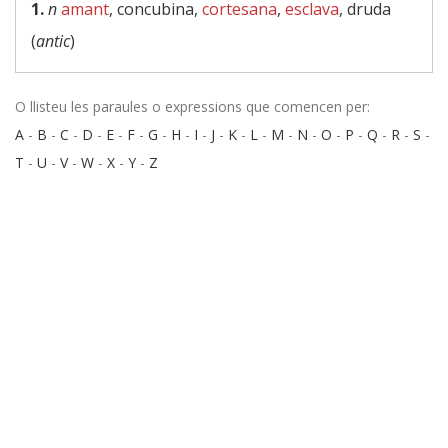
1.
n
amant
, concubina,
cortesana
,
esclava
, druda
(
antic
)
O llisteu les paraules o expressions que comencen per:
A
-
B
-
C
-
D
-
E
-
F
-
G
-
H
-
I
-
J
-
K
-
L
-
M
-
N
-
O
-
P
-
Q
-
R
-
S
-
T
-
U
-
V
-
W
-
X
-
Y
-
Z