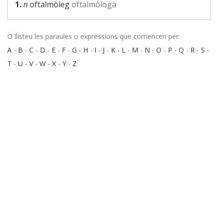
1.
n
oftalmòleg
oftalmòloga
O llisteu les paraules o expressions que comencen per:
A
-
B
-
C
-
D
-
E
-
F
-
G
-
H
-
I
-
J
-
K
-
L
-
M
-
N
-
O
-
P
-
Q
-
R
-
S
-
T
-
U
-
V
-
W
-
X
-
Y
-
Z