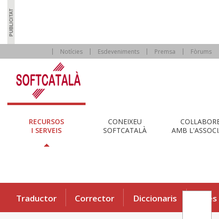
Notícies
Esdeveniments
Premsa
Fòrums
RECURSOS
CONEIXEU
COL·LABOR
I SERVEIS
SOFTCATALÀ
AMB L'ASSOCI
Traductor
Corrector
Diccionaris
Eines