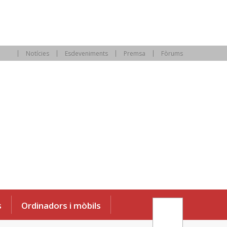
Notícies
Esdeveniments
Premsa
Fòrums
s
Ordinadors i mòbils