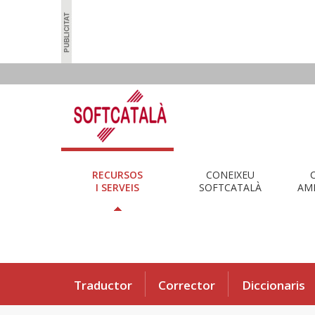
RECURSOS
CONEIXEU
I SERVEIS
SOFTCATALÀ
AMB
Traductor
Corrector
Diccionaris