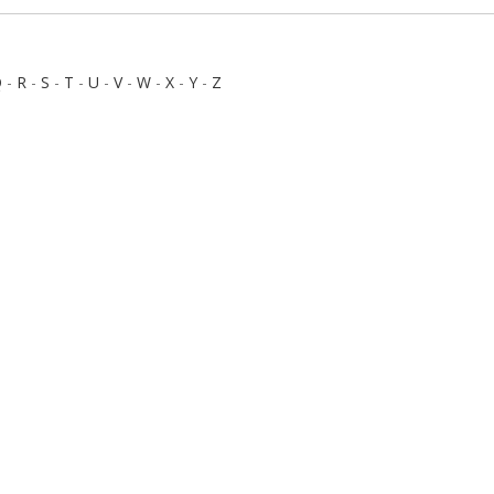
Q
-
R
-
S
-
T
-
U
-
V
-
W
-
X
-
Y
-
Z