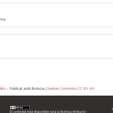
lema.
dits
– Publicat amb llicència
Creative Commons CC-BY 4.0
nformeu d'errors
El contingut està disponible sota la llicència
Atribució -