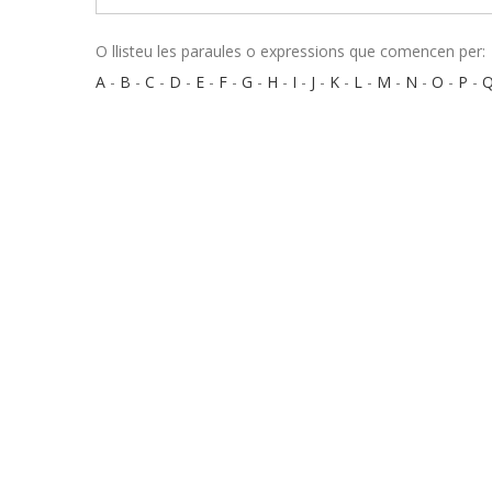
O llisteu les paraules o expressions que comencen per:
A
-
B
-
C
-
D
-
E
-
F
-
G
-
H
-
I
-
J
-
K
-
L
-
M
-
N
-
O
-
P
-