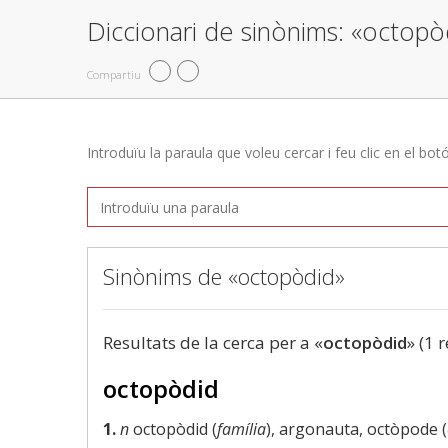
Diccionari de sinònims: «octopò
Compartiu
Introduïu la paraula que voleu cercar i feu clic en el bot
Sinònims de «octopòdid»
Resultats de la cerca per a «
octopòdid
» (1 
octopòdid
1.
n
octopòdid (
família
), argonauta, octòpode (