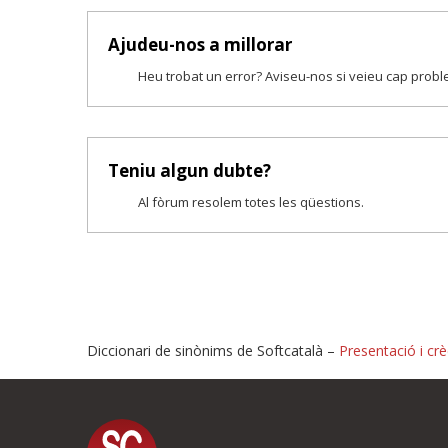
Ajudeu-nos a millorar
Heu trobat un error? Aviseu-nos si veieu cap prob
Teniu algun dubte?
Al fòrum resolem totes les qüestions.
Diccionari de sinònims de Softcatalà –
Presentació i crè
Proposeu-nos millores o i