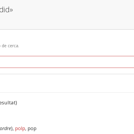
did»
ó de cerca.
resultat)
ordre
),
polp
, pop