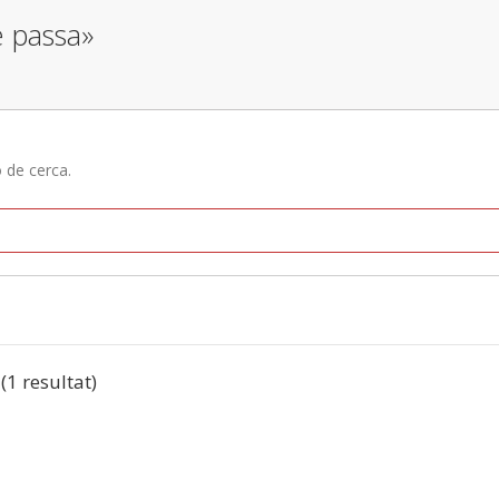
e passa»
ó de cerca.
 (1 resultat)