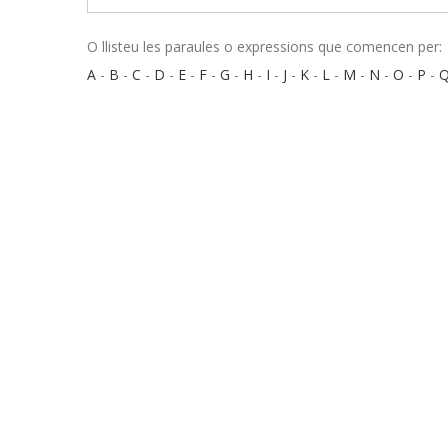
O llisteu les paraules o expressions que comencen per:
A
-
B
-
C
-
D
-
E
-
F
-
G
-
H
-
I
-
J
-
K
-
L
-
M
-
N
-
O
-
P
-