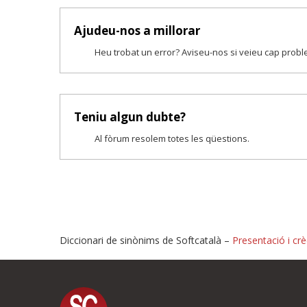
Ajudeu-nos a millorar
Heu trobat un error? Aviseu-nos si veieu cap prob
Teniu algun dubte?
Al fòrum resolem totes les qüestions.
Diccionari de sinònims de Softcatalà –
Presentació i crè
Proposeu-nos millores o i