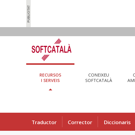
RECURSOS
CONEIXEU
I SERVEIS
SOFTCATALÀ
AMB
Traductor
Corrector
Diccionaris