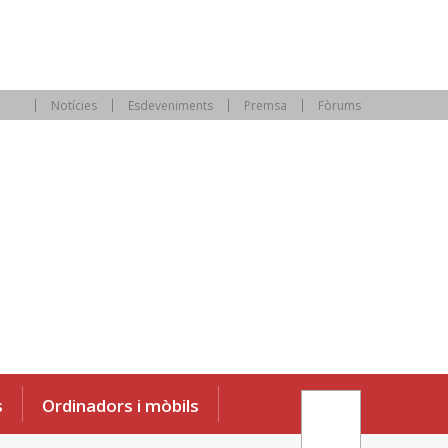
Notícies
Esdeveniments
Premsa
Fòrums
s
Ordinadors i mòbils