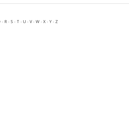
Q
-
R
-
S
-
T
-
U
-
V
-
W
-
X
-
Y
-
Z