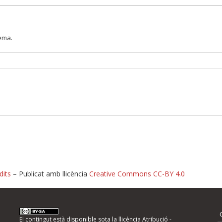
lema.
dits
– Publicat amb llicència
Creative Commons CC-BY 4.0
nformeu d'errors
El contingut està disponible sota la llicència
Atribució -