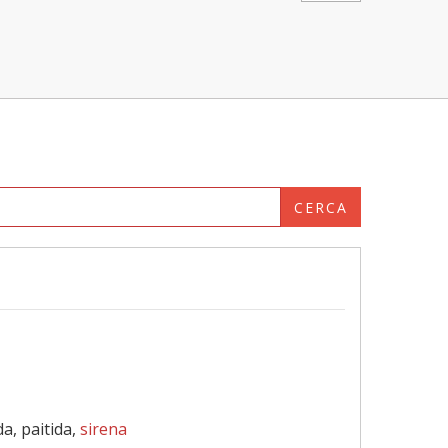
CERCA
da, paitida,
sirena