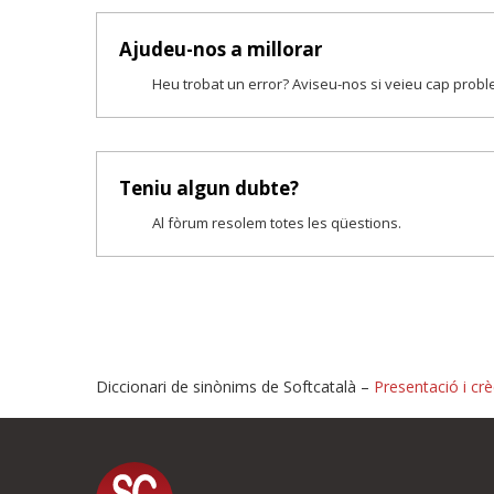
Ajudeu-nos a millorar
Heu trobat un error? Aviseu-nos si veieu cap prob
Teniu algun dubte?
Al fòrum resolem totes les qüestions.
Diccionari de sinònims de Softcatalà –
Presentació i crè
Proposeu-nos millores o i