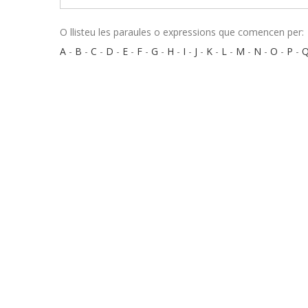
O llisteu les paraules o expressions que comencen per:
A
-
B
-
C
-
D
-
E
-
F
-
G
-
H
-
I
-
J
-
K
-
L
-
M
-
N
-
O
-
P
-