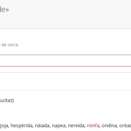
de»
ó de cerca.
sultat)
 goja, hespèrida, nàiada, napea, nereida,
nimfa
, ondina, orèa