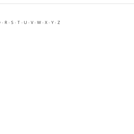
Q
-
R
-
S
-
T
-
U
-
V
-
W
-
X
-
Y
-
Z