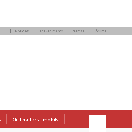
Notícies
Esdeveniments
Premsa
Fòrums
s
Ordinadors i mòbils