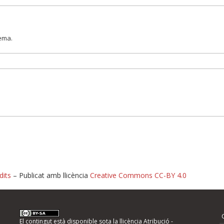
lema.
dits
– Publicat amb llicència
Creative Commons CC-BY 4.0
nformeu d'errors
El contingut està disponible sota la llicència
Atribució -