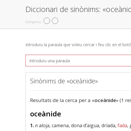
Diccionari de sinònims: «oceàni
Compartiu
Introduïu la paraula que voleu cercar i feu clic en el bot
Sinònims de «oceànide»
Resultats de la cerca per a «
oceànide
» (1 re
oceànide
1.
n
aloja, camena, dona d’aigua, dríada,
fada
,