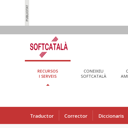
RECURSOS
CONEIXEU
I SERVEIS
SOFTCATALÀ
AMB
Traductor
Corrector
Diccionaris