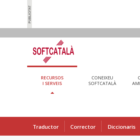
RECURSOS
CONEIXEU
I SERVEIS
SOFTCATALÀ
AMB
Traductor
Corrector
Diccionaris