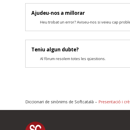
Ajudeu-nos a millorar
Heu trobat un error? Aviseu-nos si veieu cap prob
Teniu algun dubte?
Al fòrum resolem totes les qüestions.
Diccionari de sinònims de Softcatalà –
Presentació i crè
Proposeu-nos millores o i