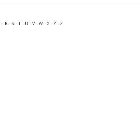
Q
-
R
-
S
-
T
-
U
-
V
-
W
-
X
-
Y
-
Z