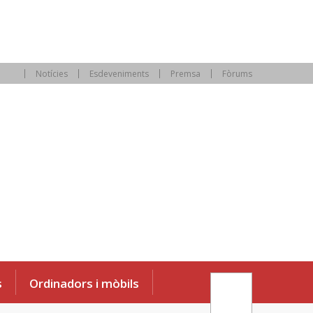
Notícies
Esdeveniments
Premsa
Fòrums
s
Ordinadors i mòbils