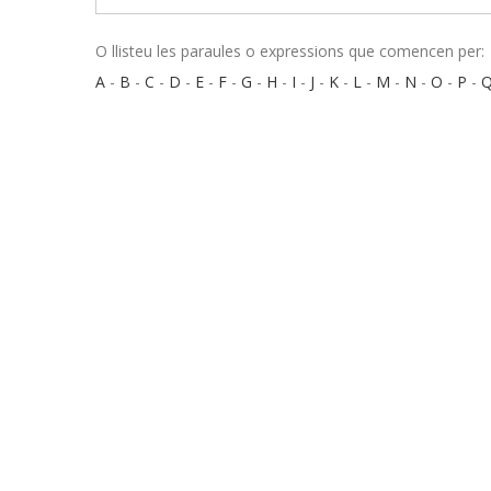
O llisteu les paraules o expressions que comencen per:
A
-
B
-
C
-
D
-
E
-
F
-
G
-
H
-
I
-
J
-
K
-
L
-
M
-
N
-
O
-
P
-