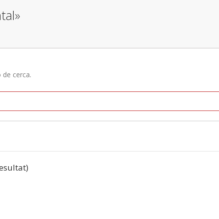
tal»
ó de cerca.
resultat)