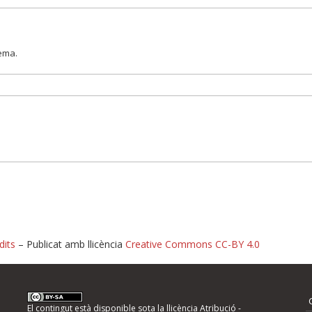
lema.
dits
– Publicat amb llicència
Creative Commons CC-BY 4.0
nformeu d'errors
El contingut està disponible sota la llicència
Atribució -