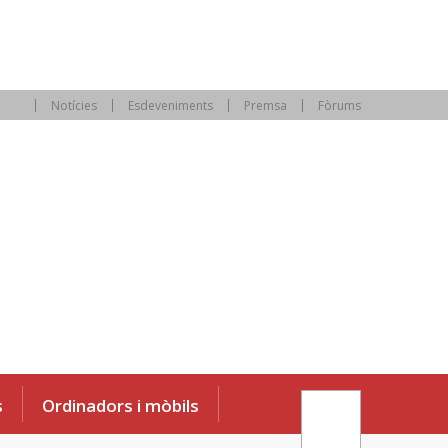
Notícies
Esdeveniments
Premsa
Fòrums
s
Ordinadors i mòbils