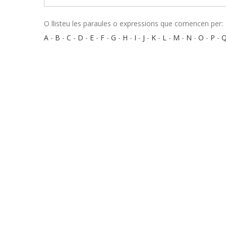
O llisteu les paraules o expressions que comencen per:
A
-
B
-
C
-
D
-
E
-
F
-
G
-
H
-
I
-
J
-
K
-
L
-
M
-
N
-
O
-
P
-