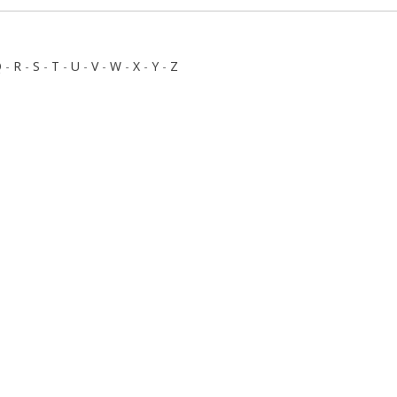
Q
-
R
-
S
-
T
-
U
-
V
-
W
-
X
-
Y
-
Z