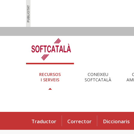
RECURSOS
CONEIXEU
I SERVEIS
SOFTCATALÀ
AMB
Traductor
Corrector
Diccionaris