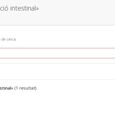
ió intestinal»
ó de cerca.
stinal
» (1 resultat)