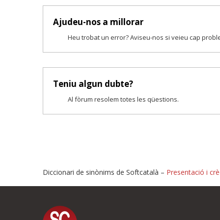
Ajudeu-nos a millorar
Heu trobat un error? Aviseu-nos si veieu cap prob
Teniu algun dubte?
Al fòrum resolem totes les qüestions.
Diccionari de sinònims de Softcatalà –
Presentació i crè
Proposeu-nos millores o i