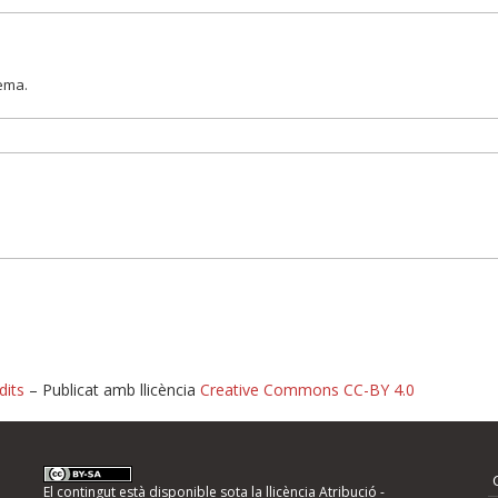
lema.
dits
– Publicat amb llicència
Creative Commons CC-BY 4.0
nformeu d'errors
El contingut està disponible sota la llicència
Atribució -