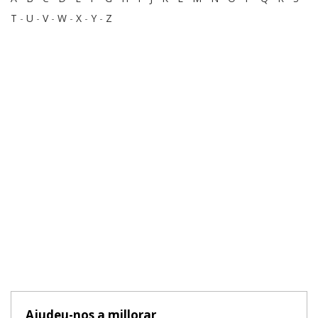
T
-
U
-
V
-
W
-
X
-
Y
-
Z
Ajudeu-nos a millorar