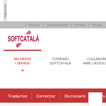
Notícies
Esdeveniments
Premsa
Fòrums
RECURSOS
CONEIXEU
COL·LABOR
I SERVEIS
SOFTCATALÀ
AMB L'ASSOCI
Traductor
Corrector
Diccionaris
Eines