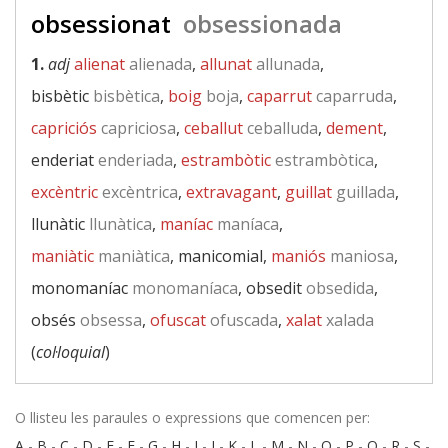
obsessionat
obsessionada
1.
adj
alienat
alienada
,
allunat
allunada
,
bisbètic
bisbètica
,
boig
boja
,
caparrut
caparruda
,
capriciós
capriciosa
,
ceballut
ceballuda
,
dement
,
enderiat
enderiada
,
estrambòtic
estrambòtica
,
excèntric
excèntrica
,
extravagant
,
guillat
guillada
,
llunàtic
llunàtica
,
maníac
maníaca
,
maniàtic
maniàtica
, manicomial,
maniós
maniosa
,
monomaníac
monomaníaca
, obsedit
obsedida
,
obsés
obsessa
,
ofuscat
ofuscada
,
xalat
xalada
(
col·loquial
)
O llisteu les paraules o expressions que comencen per:
A
-
B
-
C
-
D
-
E
-
F
-
G
-
H
-
I
-
J
-
K
-
L
-
M
-
N
-
O
-
P
-
Q
-
R
-
S
-