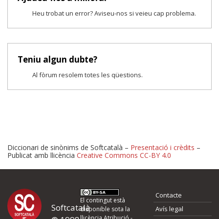
Heu trobat un error? Aviseu-nos si veieu cap problema.
Teniu algun dubte?
Al fòrum resolem totes les qüestions.
Diccionari de sinònims de Softcatalà –
Presentació i crèdits
–
Publicat amb llicència
Creative Commons CC-BY 4.0
Proposeu-nos millores o 
Contacte
d'errors
El contingut està
Softcatalà
Avís legal
disponible sota la
llicència
Atribució -