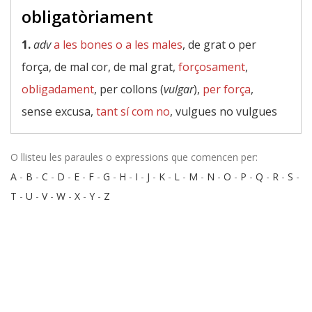
obligatòriament
1.
adv
a les bones o a les males
, de grat o per
força, de mal cor, de mal grat,
forçosament
,
obligadament
, per collons (
vulgar
),
per força
,
sense excusa,
tant sí com no
, vulgues no vulgues
O llisteu les paraules o expressions que comencen per:
A
-
B
-
C
-
D
-
E
-
F
-
G
-
H
-
I
-
J
-
K
-
L
-
M
-
N
-
O
-
P
-
Q
-
R
-
S
-
T
-
U
-
V
-
W
-
X
-
Y
-
Z