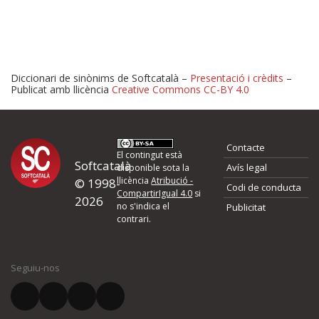
Diccionari de sinònims de Softcatalà –
Presentació i crèdits
–
Publicat amb llicència
Creative Commons CC-BY 4.0
Proposeu-nos millores o 
Contacte
d'errors
El contingut està
Softcatalà
Avís legal
disponible sota la
llicència
Atribució -
© 1998-
Codi de conducta
Si heu trobat un error o voleu proposar alguna millora, ompliu els ca
CompartirIgual 4.0
si
2026
quina és la millora que proposeu o l'error del qual voleu informar-no
no s'indica el
Publicitat
contrari.
El vostre nom *
Seguiu-nos
El vostre correu electrònic *