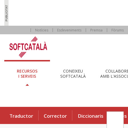
Notícies
Esdeveniments
Premsa
Fòrums
RECURSOS
CONEIXEU
COL·LABOR
I SERVEIS
SOFTCATALÀ
AMB L'ASSOCI
Traductor
Corrector
Diccionaris
Eines