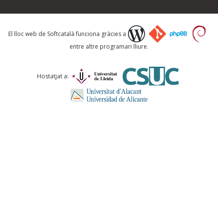
Què proposeu?
El lloc web de Softcatalà funciona gràcies a
entre altre programari lliure.
Comentari *
Hostatjat a:
ENVIA