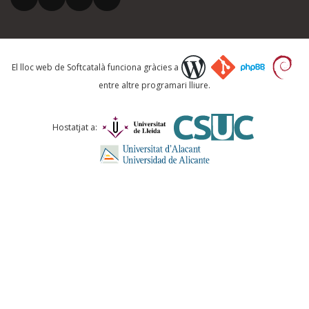
El vostre correu electrònic *
Què proposeu?
El lloc web de Softcatalà funciona gràcies a
entre altre programari lliure.
Comentari *
Hostatjat a:
ENVIA