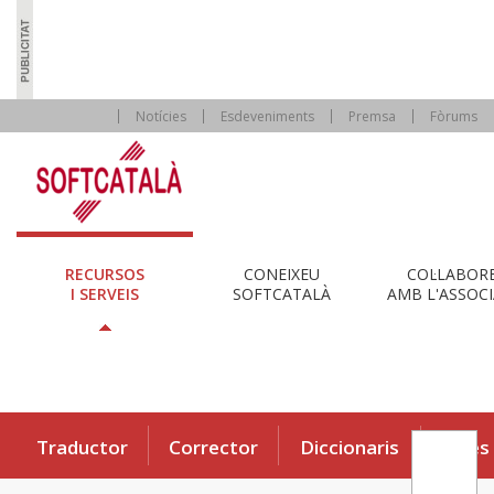
Notícies
Esdeveniments
Premsa
Fòrums
RECURSOS
CONEIXEU
COL·LABOR
I SERVEIS
SOFTCATALÀ
AMB L'ASSOCI
Traductor
Corrector
Diccionaris
Eines