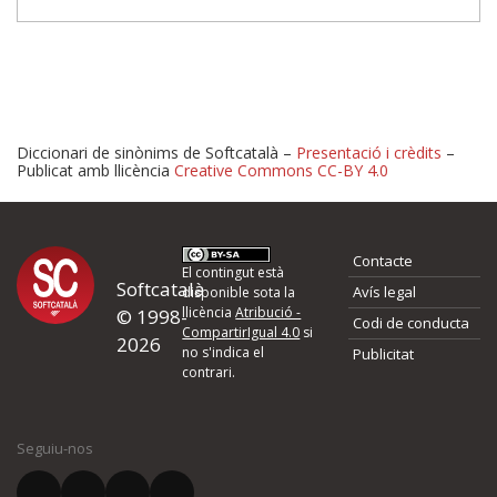
Diccionari de sinònims de Softcatalà –
Presentació i crèdits
–
Publicat amb llicència
Creative Commons CC-BY 4.0
Proposeu-nos millores o 
Contacte
d'errors
El contingut està
Softcatalà
Avís legal
disponible sota la
llicència
Atribució -
© 1998-
Codi de conducta
Si heu trobat un error o voleu proposar alguna millora, ompliu els ca
CompartirIgual 4.0
si
2026
quina és la millora que proposeu o l'error del qual voleu informar-no
no s'indica el
Publicitat
contrari.
El vostre nom *
Seguiu-nos