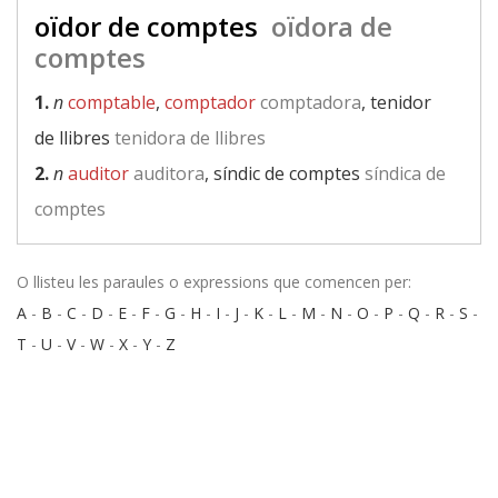
oïdor de comptes
oïdora de
comptes
1.
n
comptable
,
comptador
comptadora
, tenidor
de llibres
tenidora de llibres
2.
n
auditor
auditora
, síndic de comptes
síndica de
comptes
O llisteu les paraules o expressions que comencen per:
A
-
B
-
C
-
D
-
E
-
F
-
G
-
H
-
I
-
J
-
K
-
L
-
M
-
N
-
O
-
P
-
Q
-
R
-
S
-
T
-
U
-
V
-
W
-
X
-
Y
-
Z