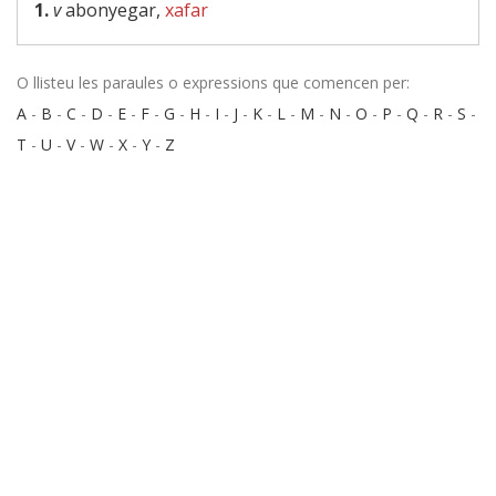
1.
v
abonyegar,
xafar
O llisteu les paraules o expressions que comencen per:
A
-
B
-
C
-
D
-
E
-
F
-
G
-
H
-
I
-
J
-
K
-
L
-
M
-
N
-
O
-
P
-
Q
-
R
-
S
-
T
-
U
-
V
-
W
-
X
-
Y
-
Z