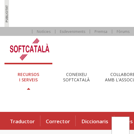
Notícies
Esdeveniments
Premsa
Fòrums
RECURSOS
CONEIXEU
COL·LABOR
I SERVEIS
SOFTCATALÀ
AMB L'ASSOCI
Traductor
Corrector
Diccionaris
Eines