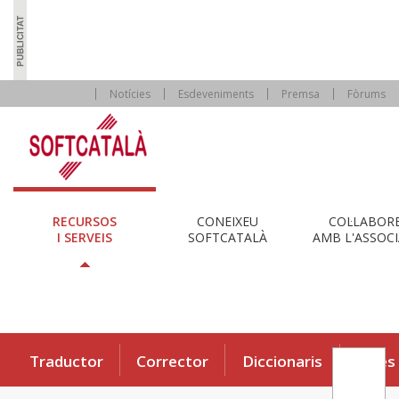
Notícies
Esdeveniments
Premsa
Fòrums
RECURSOS
CONEIXEU
COL·LABOR
I SERVEIS
SOFTCATALÀ
AMB L'ASSOCI
Traductor
Corrector
Diccionaris
Eines