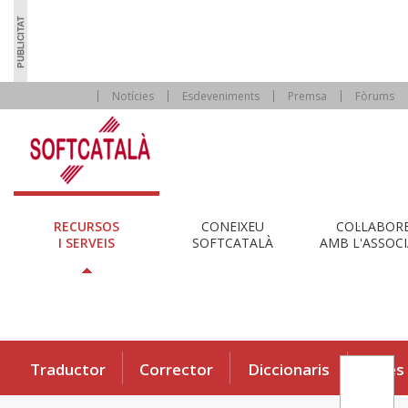
Notícies
Esdeveniments
Premsa
Fòrums
RECURSOS
CONEIXEU
COL·LABOR
I SERVEIS
SOFTCATALÀ
AMB L'ASSOCI
Traductor
Corrector
Diccionaris
Eines