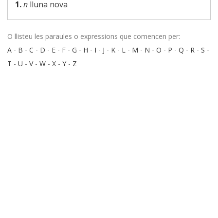
1.
n
lluna nova
O llisteu les paraules o expressions que comencen per:
A
-
B
-
C
-
D
-
E
-
F
-
G
-
H
-
I
-
J
-
K
-
L
-
M
-
N
-
O
-
P
-
Q
-
R
-
S
-
T
-
U
-
V
-
W
-
X
-
Y
-
Z