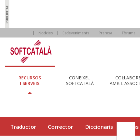
Notícies
Esdeveniments
Premsa
Fòrums
RECURSOS
CONEIXEU
COL·LABOR
I SERVEIS
SOFTCATALÀ
AMB L'ASSOCI
Traductor
Corrector
Diccionaris
Eines