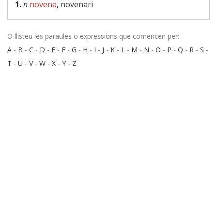
1.
n
novena
, novenari
O llisteu les paraules o expressions que comencen per:
A
-
B
-
C
-
D
-
E
-
F
-
G
-
H
-
I
-
J
-
K
-
L
-
M
-
N
-
O
-
P
-
Q
-
R
-
S
-
T
-
U
-
V
-
W
-
X
-
Y
-
Z