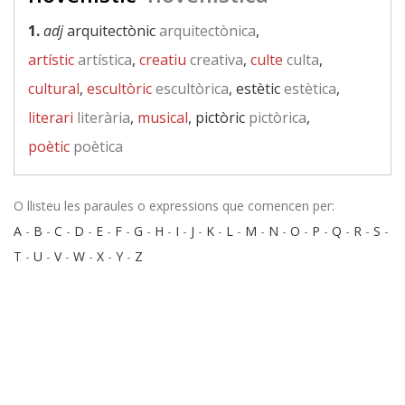
1.
adj
arquitectònic
arquitectònica
,
artístic
artística
,
creatiu
creativa
,
culte
culta
,
cultural
,
escultòric
escultòrica
, estètic
estètica
,
literari
literària
,
musical
, pictòric
pictòrica
,
poètic
poètica
O llisteu les paraules o expressions que comencen per:
A
-
B
-
C
-
D
-
E
-
F
-
G
-
H
-
I
-
J
-
K
-
L
-
M
-
N
-
O
-
P
-
Q
-
R
-
S
-
T
-
U
-
V
-
W
-
X
-
Y
-
Z