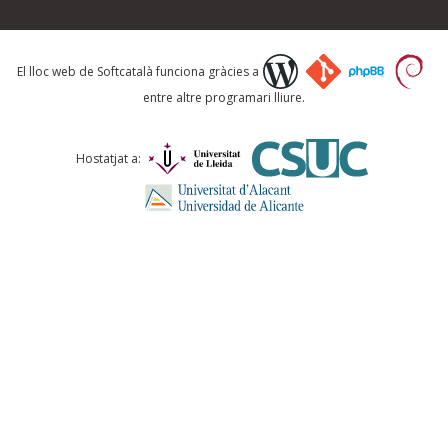
Què proposeu?
El lloc web de Softcatalà funciona gràcies a
entre altre programari lliure.
Comentari *
Hostatjat a:
ENVIA