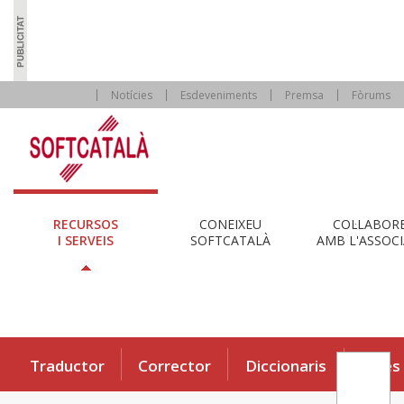
Notícies
Esdeveniments
Premsa
Fòrums
RECURSOS
CONEIXEU
COL·LABOR
I SERVEIS
SOFTCATALÀ
AMB L'ASSOCI
Traductor
Corrector
Diccionaris
Eines