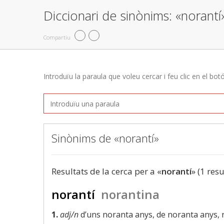
Diccionari de sinònims: «norantí
Compartiu
Introduïu la paraula que voleu cercar i feu clic en el bot
Sinònims de «norantí»
Resultats de la cerca per a «
norantí
» (1 resu
norantí
norantina
1.
adj/n
d’uns noranta anys, de noranta anys,