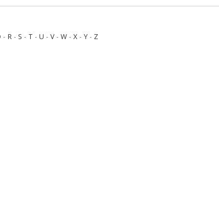
Q
-
R
-
S
-
T
-
U
-
V
-
W
-
X
-
Y
-
Z