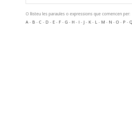
O llisteu les paraules o expressions que comencen per:
A
-
B
-
C
-
D
-
E
-
F
-
G
-
H
-
I
-
J
-
K
-
L
-
M
-
N
-
O
-
P
-