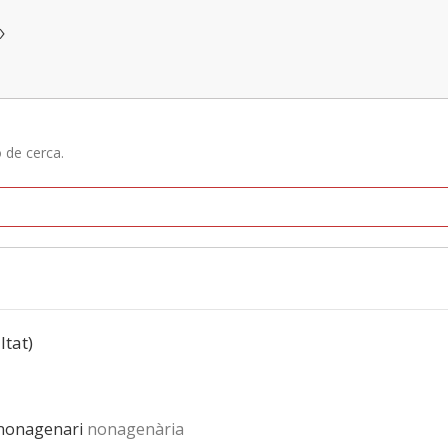
»
ó de cerca.
ltat)
 nonagenari
nonagenària