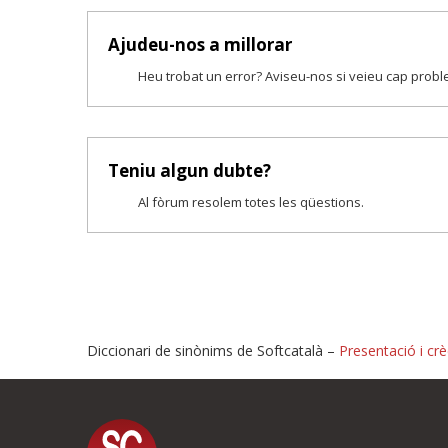
Ajudeu-nos a millorar
Heu trobat un error? Aviseu-nos si veieu cap prob
Teniu algun dubte?
Al fòrum resolem totes les qüestions.
Diccionari de sinònims de Softcatalà –
Presentació i crè
Proposeu-nos millores o i