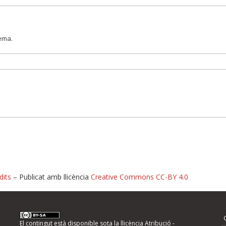
lema.
dits
– Publicat amb llicència
Creative Commons CC-BY 4.0
nformeu d'errors
El contingut està disponible sota la llicència
Atribució -