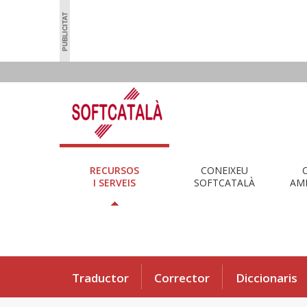
RECURSOS
CONEIXEU
I SERVEIS
SOFTCATALÀ
AMB
Traductor
Corrector
Diccionaris