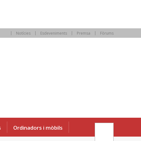
Notícies
Esdeveniments
Premsa
Fòrums
s
Ordinadors i mòbils