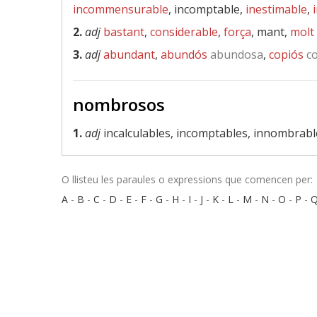
incommensurable
, incomptable,
inestimable
,
2.
adj
bastant
,
considerable
,
força
, mant,
molt
3.
adj
abundant
,
abundós
abundosa
,
copiós
co
nombrosos
1.
adj
incalculables, incomptables, innombrabl
O llisteu les paraules o expressions que comencen per:
A
-
B
-
C
-
D
-
E
-
F
-
G
-
H
-
I
-
J
-
K
-
L
-
M
-
N
-
O
-
P
-