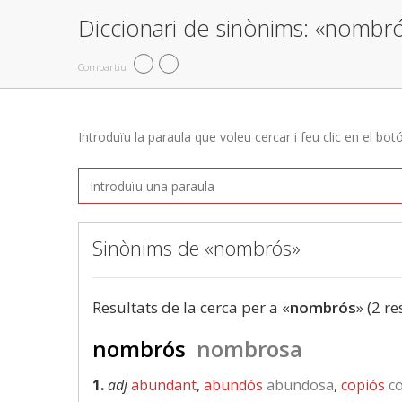
Diccionari de sinònims: «nombr
Compartiu
Introduïu la paraula que voleu cercar i feu clic en el bot
Sinònims de «nombrós»
Resultats de la cerca per a «
nombrós
» (2 re
nombrós
nombrosa
1.
adj
abundant
,
abundós
abundosa
,
copiós
co