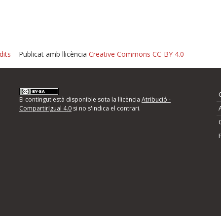
dits
– Publicat amb llicència
Creative Commons CC-BY 4.0
nformeu d'errors
El contingut està disponible sota la llicència
Atribució -
CompartirIgual 4.0
si no s'indica el contrari.
mps següents i descriviu quina és la millora que