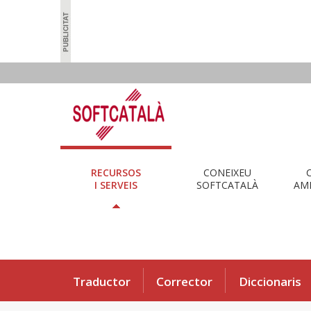
RECURSOS
CONEIXEU
I SERVEIS
SOFTCATALÀ
AMB
Traductor
Corrector
Diccionaris