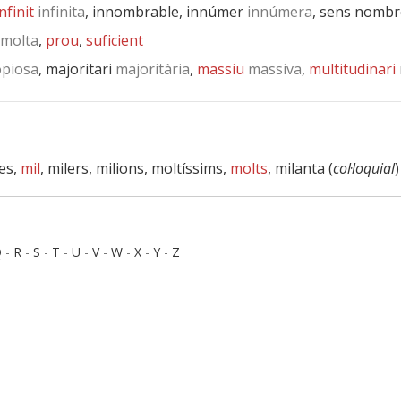
infinit
infinita
, innombrable, innúmer
innúmera
, sens nombr
molta
,
prou
,
suficient
piosa
, majoritari
majoritària
,
massiu
massiva
,
multitudinari
es,
mil
, milers, milions, moltíssims,
molts
, milanta (
col·loquial
)
Q
-
R
-
S
-
T
-
U
-
V
-
W
-
X
-
Y
-
Z