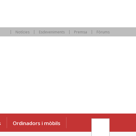
Notícies
Esdeveniments
Premsa
Fòrums
s
Ordinadors i mòbils