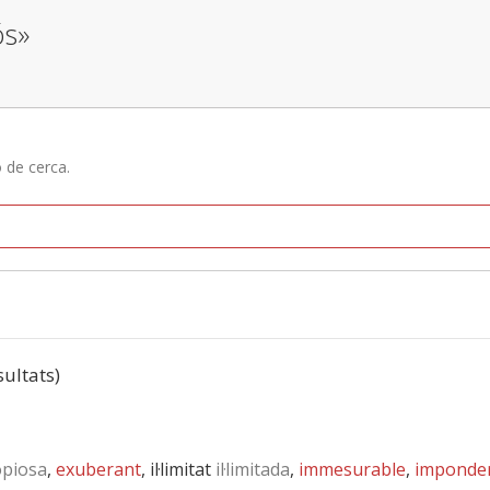
ós»
ó de cerca.
sultats)
piosa
,
exuberant
, il·limitat
il·limitada
,
immesurable
,
imponde