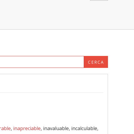
CERCA
rable
,
inapreciable
, inavaluable, incalculable,