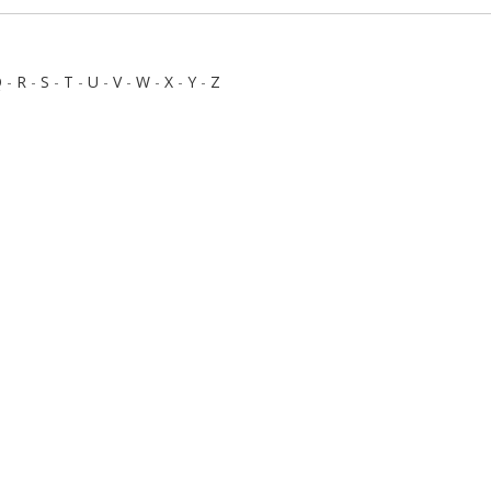
Q
-
R
-
S
-
T
-
U
-
V
-
W
-
X
-
Y
-
Z