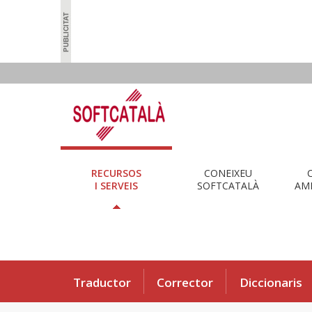
RECURSOS
CONEIXEU
I SERVEIS
SOFTCATALÀ
AMB
Traductor
Corrector
Diccionaris