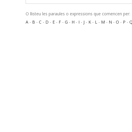
O llisteu les paraules o expressions que comencen per:
A
-
B
-
C
-
D
-
E
-
F
-
G
-
H
-
I
-
J
-
K
-
L
-
M
-
N
-
O
-
P
-