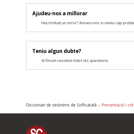
Ajudeu-nos a millorar
Heu trobat un error? Aviseu-nos si veieu cap prob
Teniu algun dubte?
Al fòrum resolem totes les qüestions.
Diccionari de sinònims de Softcatalà –
Presentació i crè
Proposeu-nos millores o i