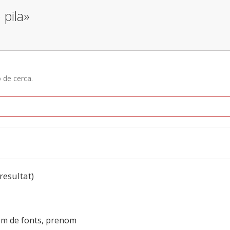
 pila»
ó de cerca.
 resultat)
om de fonts, prenom