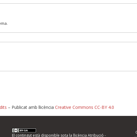
lema.
dits
– Publicat amb llicència
Creative Commons CC-BY 4.0
nformeu d'errors
El contingut està disponible sota la llicència
Atribució -