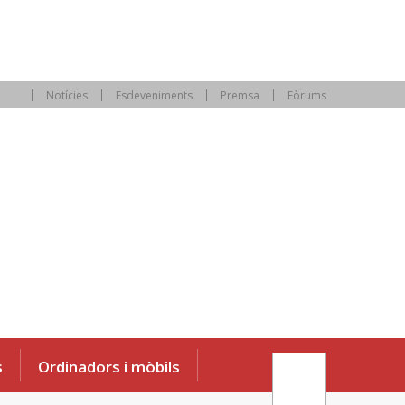
Notícies
Esdeveniments
Premsa
Fòrums
s
Ordinadors i mòbils