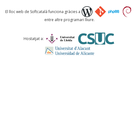
Què proposeu?
El lloc web de Softcatalà funciona gràcies a
entre altre programari lliure.
Comentari *
Hostatjat a:
ENVIA