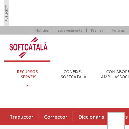
Notícies
Esdeveniments
Premsa
Fòrums
RECURSOS
CONEIXEU
COL·LABOR
I SERVEIS
SOFTCATALÀ
AMB L'ASSOCI
Traductor
Corrector
Diccionaris
Eines