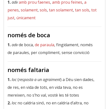
1.
adv
amb prou faenes
,
amb prou feines
,
a
penes
,
solament
,
sols
,
tan solament
,
tan sols
,
tot
just
,
únicament
només de boca
1.
adv
de boca,
de paraula
, fingidament, només
de paraules, per compliment, sense convicció
només faltaria
1.
loc
(
resposta a un agraïment
) a Déu sien dades,
de res, en vida de tots, en vida teva, no es
mereixen, no s’ho val, vostè les té totes
2.
loc
no caldria sinó, no en caldria d’altra, no