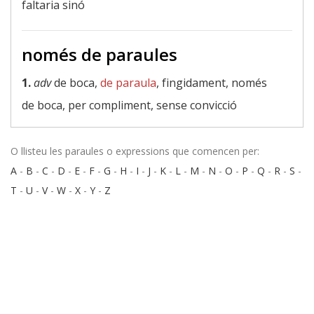
faltaria sinó
només de paraules
1.
adv
de boca,
de paraula
, fingidament, només
de boca, per compliment, sense convicció
O llisteu les paraules o expressions que comencen per:
A
-
B
-
C
-
D
-
E
-
F
-
G
-
H
-
I
-
J
-
K
-
L
-
M
-
N
-
O
-
P
-
Q
-
R
-
S
-
T
-
U
-
V
-
W
-
X
-
Y
-
Z