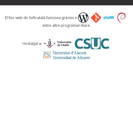
Què proposeu?
El lloc web de Softcatalà funciona gràcies a
entre altre programari lliure.
Comentari *
Hostatjat a:
ENVIA