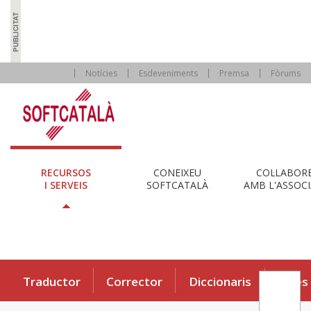
Notícies
Esdeveniments
Premsa
Fòrums
RECURSOS
CONEIXEU
COL·LABOR
I SERVEIS
SOFTCATALÀ
AMB L'ASSOCI
Traductor
Corrector
Diccionaris
Eines