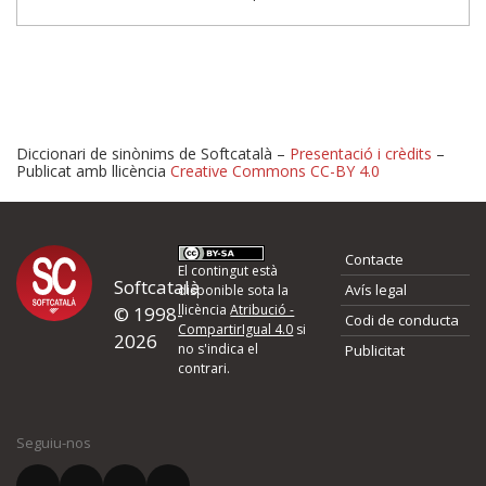
Diccionari de sinònims de Softcatalà –
Presentació i crèdits
–
Publicat amb llicència
Creative Commons CC-BY 4.0
Proposeu-nos millores o 
Contacte
d'errors
El contingut està
Softcatalà
Avís legal
disponible sota la
llicència
Atribució -
© 1998-
Codi de conducta
Si heu trobat un error o voleu proposar alguna millora, ompliu els ca
CompartirIgual 4.0
si
2026
quina és la millora que proposeu o l'error del qual voleu informar-no
no s'indica el
Publicitat
contrari.
El vostre nom *
Seguiu-nos