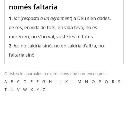
només faltaria
1.
loc
(
resposta a un agraïment
) a Déu sien dades,
de res, en vida de tots, en vida teva, no es
mereixen, no s’ho val, vostè les té totes
2.
loc
no caldria sinó, no en caldria d’altra, no
faltaria sinó
O llisteu les paraules o expressions que comencen per:
A
-
B
-
C
-
D
-
E
-
F
-
G
-
H
-
I
-
J
-
K
-
L
-
M
-
N
-
O
-
P
-
Q
-
R
-
S
-
T
-
U
-
V
-
W
-
X
-
Y
-
Z