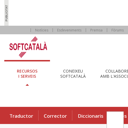
Notícies
Esdeveniments
Premsa
Fòrums
RECURSOS
CONEIXEU
COL·LABOR
I SERVEIS
SOFTCATALÀ
AMB L'ASSOCI
Traductor
Corrector
Diccionaris
Eines