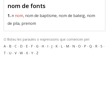
nom de fonts
1.
n
nom
, nom de baptisme, nom de bateig, nom
de pila, prenom
O llisteu les paraules o expressions que comencen per:
A
-
B
-
C
-
D
-
E
-
F
-
G
-
H
-
I
-
J
-
K
-
L
-
M
-
N
-
O
-
P
-
Q
-
R
-
S
-
T
-
U
-
V
-
W
-
X
-
Y
-
Z