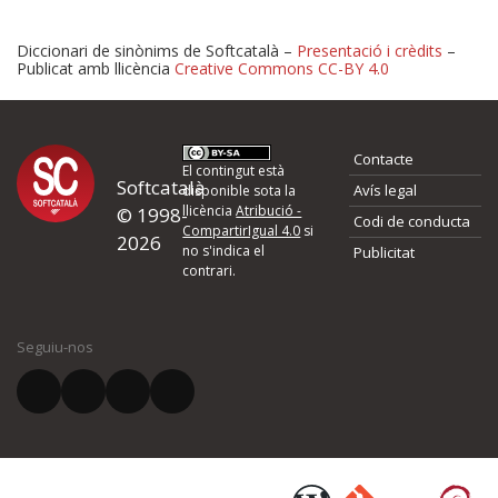
Diccionari de sinònims de Softcatalà –
Presentació i crèdits
–
Publicat amb llicència
Creative Commons CC-BY 4.0
Proposeu-nos millores o 
Contacte
d'errors
El contingut està
Softcatalà
Avís legal
disponible sota la
llicència
Atribució -
© 1998-
Codi de conducta
Si heu trobat un error o voleu proposar alguna millora, ompliu els ca
CompartirIgual 4.0
si
2026
quina és la millora que proposeu o l'error del qual voleu informar-no
no s'indica el
Publicitat
contrari.
El vostre nom *
Seguiu-nos
El vostre correu electrònic *
Què proposeu?