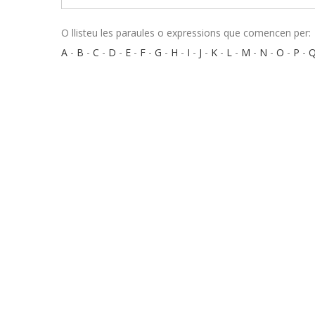
O llisteu les paraules o expressions que comencen per:
A
-
B
-
C
-
D
-
E
-
F
-
G
-
H
-
I
-
J
-
K
-
L
-
M
-
N
-
O
-
P
-