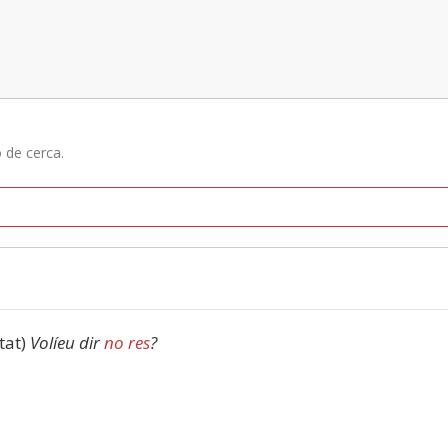
ó de cerca.
tat)
Volíeu dir
no res
?