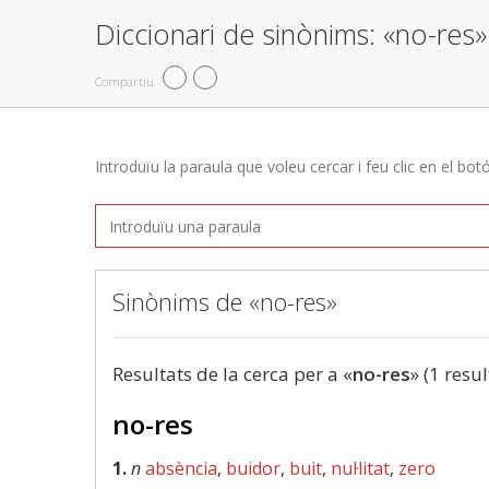
Diccionari de sinònims: «no-res»
Compartiu
Introduïu la paraula que voleu cercar i feu clic en el bot
Sinònims de «no-res»
Resultats de la cerca per a «
no-res
» (1 resul
no-res
1.
n
absència
,
buidor
,
buit
,
nul·litat
,
zero