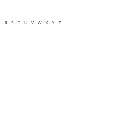
Q
-
R
-
S
-
T
-
U
-
V
-
W
-
X
-
Y
-
Z