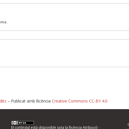
lema.
dits
– Publicat amb llicència
Creative Commons CC-BY 4.0
nformeu d'errors
El contingut està disponible sota la llicència
Atribució -