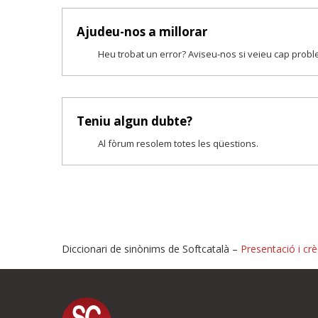
Ajudeu-nos a millorar
Heu trobat un error? Aviseu-nos si veieu cap prob
Teniu algun dubte?
Al fòrum resolem totes les qüestions.
Diccionari de sinònims de Softcatalà –
Presentació i crè
Proposeu-nos millores o i