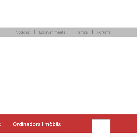
Notícies
Esdeveniments
Premsa
Fòrums
s
Ordinadors i mòbils