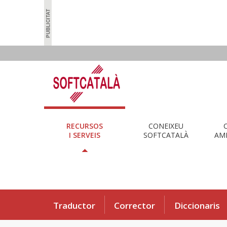
RECURSOS
CONEIXEU
I SERVEIS
SOFTCATALÀ
AMB
Traductor
Corrector
Diccionaris