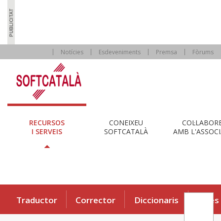
Notícies
Esdeveniments
Premsa
Fòrums
RECURSOS
CONEIXEU
COL·LABOR
I SERVEIS
SOFTCATALÀ
AMB L'ASSOCI
Traductor
Corrector
Diccionaris
Eines