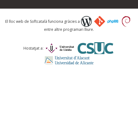
Què proposeu?
El lloc web de Softcatalà funciona gràcies a
entre altre programari lliure.
Comentari *
Hostatjat a:
ENVIA