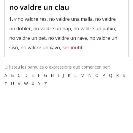
no valdre un clau
1.
v
no valdre res, no valdre una malla, no valdre
un dobler, no valdre un nap, no valdre un patxo,
no valdre un pet, no valdre un rave, no valdre un
sisó, no valdre un xavo,
ser inútil
O llisteu les paraules o expressions que comencen per:
A
-
B
-
C
-
D
-
E
-
F
-
G
-
H
-
I
-
J
-
K
-
L
-
M
-
N
-
O
-
P
-
Q
-
R
-
S
-
T
-
U
-
V
-
W
-
X
-
Y
-
Z