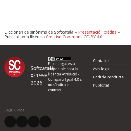
Diccionari de sinònims de Softcatalà –
Presentació i crèdits
–
Publicat amb llicència
Creative Commons CC-BY 4.0
Proposeu-nos millores o 
Contacte
d'errors
El contingut està
Softcatalà
Avís legal
disponible sota la
llicència
Atribució -
© 1998-
Codi de conducta
Si heu trobat un error o voleu proposar alguna millora, ompliu els ca
CompartirIgual 4.0
si
2026
quina és la millora que proposeu o l'error del qual voleu informar-no
no s'indica el
Publicitat
contrari.
El vostre nom *
Seguiu-nos
El vostre correu electrònic *