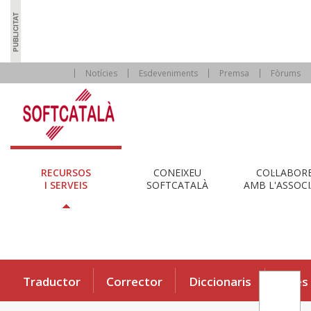
Notícies
Esdeveniments
Premsa
Fòrums
RECURSOS
CONEIXEU
COL·LABOR
I SERVEIS
SOFTCATALÀ
AMB L'ASSOCI
Traductor
Corrector
Diccionaris
Eines