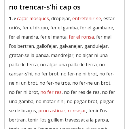
no trencar-s’hi cap os
1.
v
caçar mosques
, dropejar,
entretenir-se
, estar
ociós, fer el dropo, fer el gamba, fer el gambaire,
fer el mandra, fer el manta,
fer el ronsa
, fer mal
l’os bertran, gallofejar, galvanejar, gandulejar,
gratar-se la panxa, mandrejar, no alçar ni una
palla de terra, no alçar una palla de terra, no
cansar-s’hi, no fer brot, no fer-ne ni brot, no fer-
ne ni un brot, no fer-ne tros, no fer-ne un brot,
no fer ni brot,
no fer res
, no fer res de res, no fer
una gamba, no matar-s’hi, no pegar brot, plegar-
se de braços,
procrastinar
,
ronsejar
, tenir l’os
bertran, tenir l’os guillem travessat a la panxa,