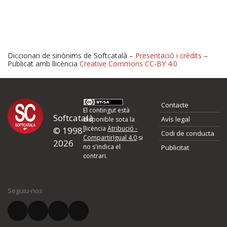
Diccionari de sinònims de Softcatalà –
Presentació i crèdits
–
Publicat amb llicència
Creative Commons CC-BY 4.0
Proposeu-nos millores o 
Contacte
d'errors
El contingut està
Softcatalà
Avís legal
disponible sota la
llicència
Atribució -
© 1998-
Codi de conducta
Si heu trobat un error o voleu proposar alguna millora, ompliu els ca
CompartirIgual 4.0
si
2026
quina és la millora que proposeu o l'error del qual voleu informar-no
no s'indica el
Publicitat
contrari.
El vostre nom *
Seguiu-nos
El vostre correu electrònic *