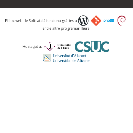
Què proposeu?
El lloc web de Softcatalà funciona gràcies a
entre altre programari lliure.
Comentari *
Hostatjat a:
ENVIA