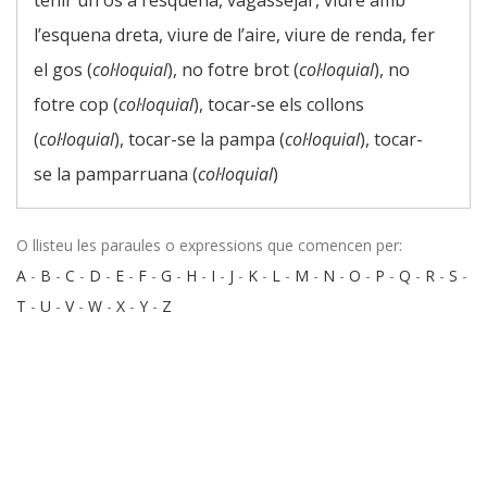
tenir un os a l’esquena, vagassejar, viure amb
l’esquena dreta, viure de l’aire, viure de renda, fer
el gos (
col·loquial
), no fotre brot (
col·loquial
), no
fotre cop (
col·loquial
), tocar-se els collons
(
col·loquial
), tocar-se la pampa (
col·loquial
), tocar-
se la pamparruana (
col·loquial
)
O llisteu les paraules o expressions que comencen per:
A
-
B
-
C
-
D
-
E
-
F
-
G
-
H
-
I
-
J
-
K
-
L
-
M
-
N
-
O
-
P
-
Q
-
R
-
S
-
T
-
U
-
V
-
W
-
X
-
Y
-
Z