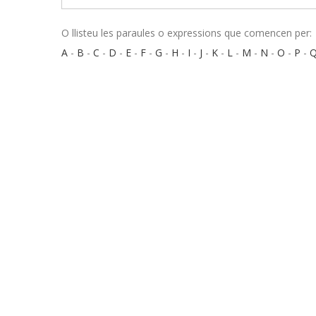
O llisteu les paraules o expressions que comencen per:
A
-
B
-
C
-
D
-
E
-
F
-
G
-
H
-
I
-
J
-
K
-
L
-
M
-
N
-
O
-
P
-