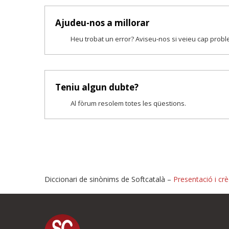
Ajudeu-nos a millorar
Heu trobat un error? Aviseu-nos si veieu cap prob
Teniu algun dubte?
Al fòrum resolem totes les qüestions.
Diccionari de sinònims de Softcatalà –
Presentació i crè
Proposeu-nos millores o i