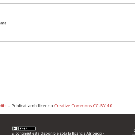
lema.
dits
– Publicat amb llicència
Creative Commons CC-BY 4.0
nformeu d'errors
El contingut està disponible sota la llicència
Atribució -