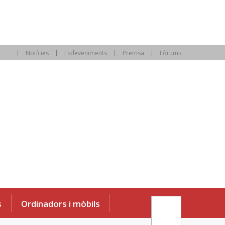
Notícies
Esdeveniments
Premsa
Fòrums
s
Ordinadors i mòbils