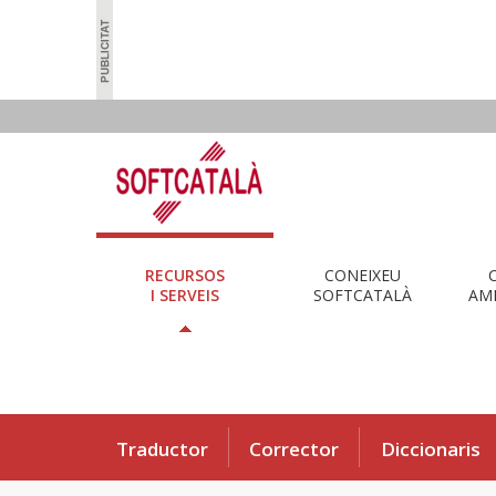
RECURSOS
CONEIXEU
I SERVEIS
SOFTCATALÀ
AMB
Traductor
Corrector
Diccionaris