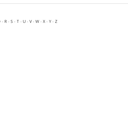
Q
-
R
-
S
-
T
-
U
-
V
-
W
-
X
-
Y
-
Z