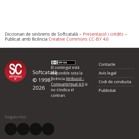
Diccionari de sinònims de Softcatalà –
Presentació i crèdits
–
Publicat amb llicència
Creative Commons CC-BY 4.0
Proposeu-nos millores o 
Contacte
d'errors
El contingut està
Softcatalà
Avís legal
disponible sota la
llicència
Atribució -
© 1998-
Codi de conducta
Si heu trobat un error o voleu proposar alguna millora, ompliu els ca
CompartirIgual 4.0
si
2026
quina és la millora que proposeu o l'error del qual voleu informar-no
no s'indica el
Publicitat
contrari.
El vostre nom *
Seguiu-nos
El vostre correu electrònic *