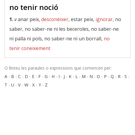
no tenir noció
1.
v
anar peix,
desconèixer
, estar peix,
ignorar
, no
saber, no saber-ne ni les beceroles, no saber-ne
ni palla ni pols, no saber-ne ni un borrall,
no
tenir coneixement
O llisteu les paraules o expressions que comencen per:
A
-
B
-
C
-
D
-
E
-
F
-
G
-
H
-
I
-
J
-
K
-
L
-
M
-
N
-
O
-
P
-
Q
-
R
-
S
-
T
-
U
-
V
-
W
-
X
-
Y
-
Z