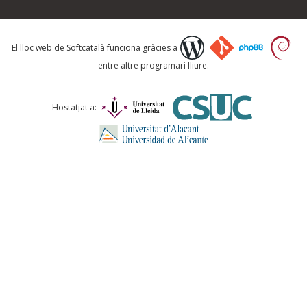
Què proposeu?
El lloc web de Softcatalà funciona gràcies a
entre altre programari lliure.
Comentari *
Hostatjat a:
ENVIA