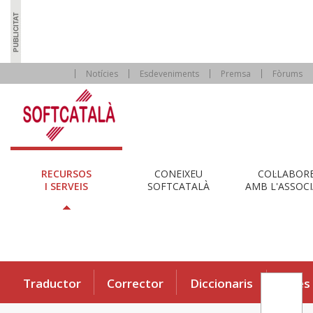
Notícies
Esdeveniments
Premsa
Fòrums
RECURSOS
CONEIXEU
COL·LABOR
I SERVEIS
SOFTCATALÀ
AMB L'ASSOCI
Traductor
Corrector
Diccionaris
Eines