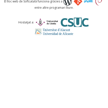
El lloc web de Softcatalà funciona gràcies a
entre altre programari lliure.
Comentari *
Hostatjat a:
ENVIA