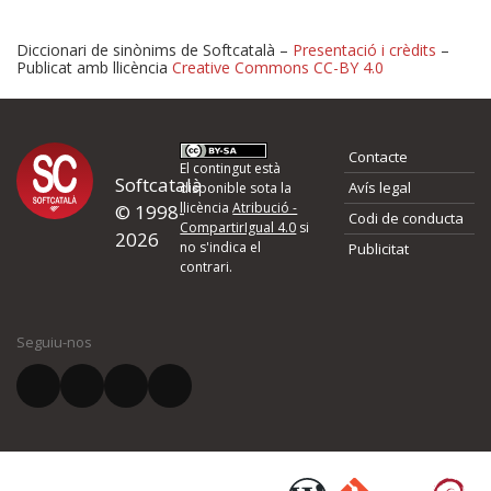
Diccionari de sinònims de Softcatalà –
Presentació i crèdits
–
Publicat amb llicència
Creative Commons CC-BY 4.0
Proposeu-nos millores o 
Contacte
d'errors
El contingut està
Softcatalà
Avís legal
disponible sota la
llicència
Atribució -
© 1998-
Codi de conducta
Si heu trobat un error o voleu proposar alguna millora, ompliu els ca
CompartirIgual 4.0
si
2026
quina és la millora que proposeu o l'error del qual voleu informar-no
no s'indica el
Publicitat
contrari.
El vostre nom *
Seguiu-nos
El vostre correu electrònic *
Què proposeu?