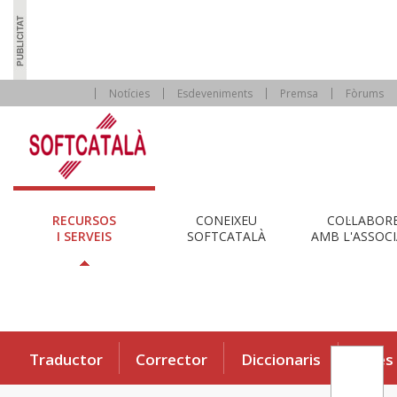
Notícies
Esdeveniments
Premsa
Fòrums
RECURSOS
CONEIXEU
COL·LABOR
I SERVEIS
SOFTCATALÀ
AMB L'ASSOCI
Traductor
Corrector
Diccionaris
Eines