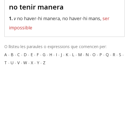
no tenir manera
1.
v
no haver-hi manera, no haver-hi mans,
ser
impossible
O llisteu les paraules o expressions que comencen per:
A
-
B
-
C
-
D
-
E
-
F
-
G
-
H
-
I
-
J
-
K
-
L
-
M
-
N
-
O
-
P
-
Q
-
R
-
S
-
T
-
U
-
V
-
W
-
X
-
Y
-
Z