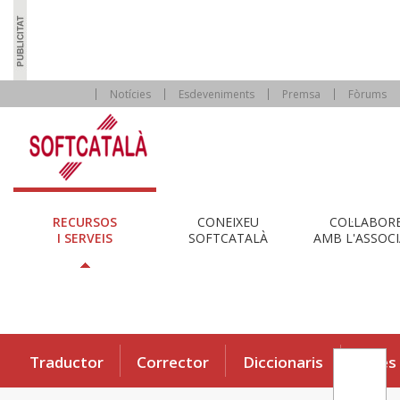
Notícies
Esdeveniments
Premsa
Fòrums
RECURSOS
CONEIXEU
COL·LABOR
I SERVEIS
SOFTCATALÀ
AMB L'ASSOCI
Traductor
Corrector
Diccionaris
Eines