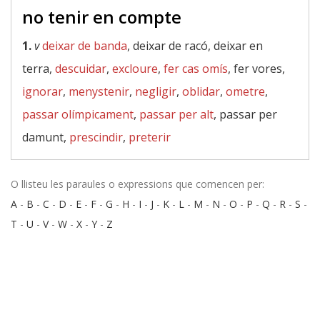
no tenir en compte
1.
v
deixar de banda
, deixar de racó, deixar en
terra,
descuidar
,
excloure
,
fer cas omís
, fer vores,
ignorar
,
menystenir
,
negligir
,
oblidar
,
ometre
,
passar olímpicament
,
passar per alt
, passar per
damunt,
prescindir
,
preterir
O llisteu les paraules o expressions que comencen per:
A
-
B
-
C
-
D
-
E
-
F
-
G
-
H
-
I
-
J
-
K
-
L
-
M
-
N
-
O
-
P
-
Q
-
R
-
S
-
T
-
U
-
V
-
W
-
X
-
Y
-
Z