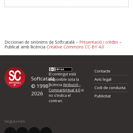
Diccionari de sinònims de Softcatalà –
Presentació i crèdits
–
Publicat amb llicència
Creative Commons CC-BY 4.0
Proposeu-nos millores o 
Contacte
d'errors
El contingut està
Softcatalà
Avís legal
disponible sota la
llicència
Atribució -
© 1998-
Codi de conducta
Si heu trobat un error o voleu proposar alguna millora, ompliu els ca
CompartirIgual 4.0
si
2026
quina és la millora que proposeu o l'error del qual voleu informar-no
no s'indica el
Publicitat
contrari.
El vostre nom *
Seguiu-nos