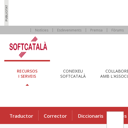
Notícies
Esdeveniments
Premsa
Fòrums
RECURSOS
CONEIXEU
COL·LABOR
I SERVEIS
SOFTCATALÀ
AMB L'ASSOCI
Traductor
Corrector
Diccionaris
Eines