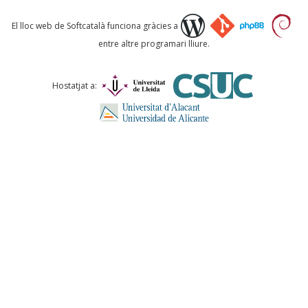
Què proposeu?
El lloc web de Softcatalà funciona gràcies a
entre altre programari lliure.
Comentari *
Hostatjat a:
ENVIA