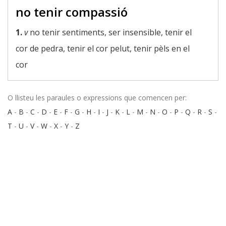
no tenir compassió
1.
v
no tenir sentiments, ser insensible, tenir el
cor de pedra, tenir el cor pelut, tenir pèls en el
cor
O llisteu les paraules o expressions que comencen per:
A
-
B
-
C
-
D
-
E
-
F
-
G
-
H
-
I
-
J
-
K
-
L
-
M
-
N
-
O
-
P
-
Q
-
R
-
S
-
T
-
U
-
V
-
W
-
X
-
Y
-
Z